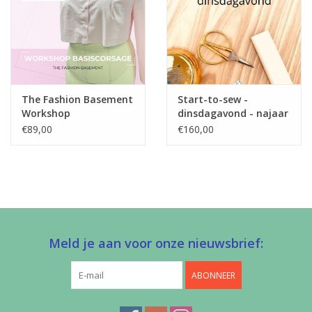
The Fashion Basement
Start-to-sew -
Workshop
dinsdagavond - najaar
Basiscorsage - The
'26
€89,00
€160,00
Fashion Basement
Meld je aan voor onze nieuwsbrief:
ABONNEER