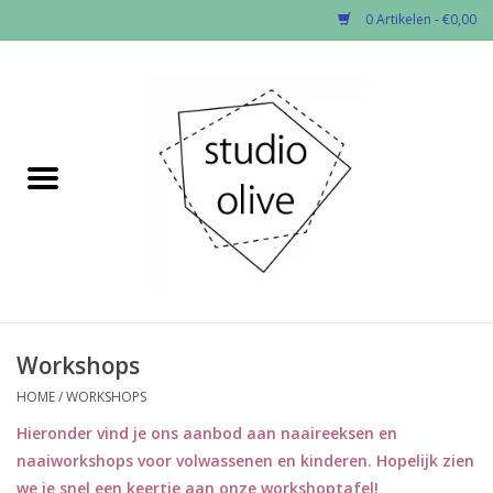
0 Artikelen - €0,00
Home
✂︎Nieuw
Kado enzo
Stoffen per soort
Fournituren
Workshops
HOME
/
WORKSHOPS
Patronen
Hieronder vind je ons aanbod aan naaireeksen en
naaiworkshops voor volwassenen en kinderen.
Hopelijk zien
Workshops
we je snel een keertje aan onze workshoptafel!