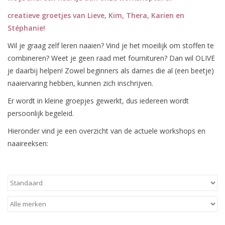
creatieve groetjes van Lieve, Kim
, Thera, Karien en
Diy pakketten
Stéphanie!
Wil je graag zelf leren naaien? Vind je het moeilijk om stoffen te
Studio Olive inspireert....
combineren? Weet je geen raad met fournituren? Dan wil OLIVE
je daarbij helpen! Zowel beginners als dames die al (een beetje)
naaiervaring hebben, kunnen zich inschrijven.
Er wordt in kleine groepjes gewerkt, dus iedereen wordt
persoonlijk begeleid.
Hieronder vind je een overzicht van de actuele workshops en
naaireeksen: