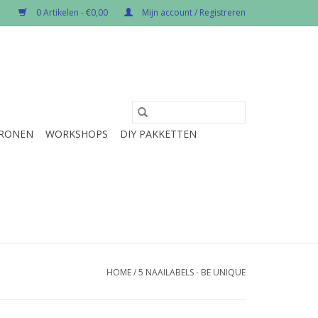
0 Artikelen - €0,00
Mijn account / Registreren
RONEN
WORKSHOPS
DIY PAKKETTEN
HOME
/
5 NAAILABELS - BE UNIQUE