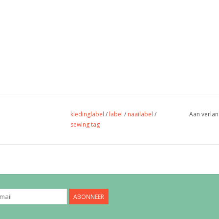
kledinglabel
/
label
/
naailabel
/
Aan verlan
sewing tag
ABONNEER