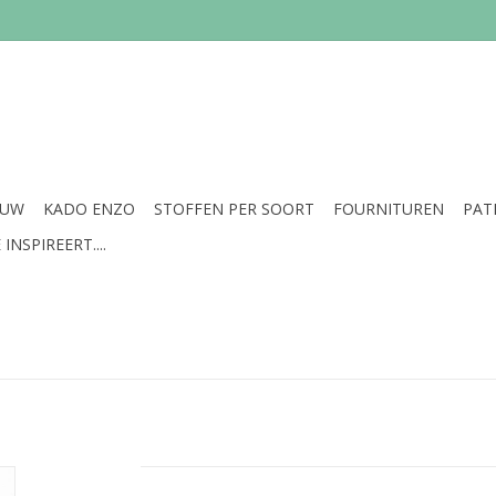
EUW
KADO ENZO
STOFFEN PER SOORT
FOURNITUREN
PAT
INSPIREERT....