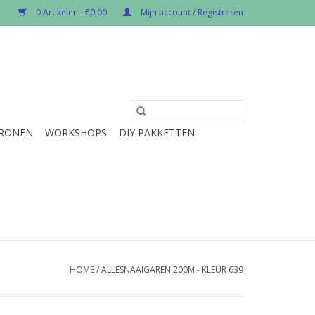
0 Artikelen - €0,00
Mijn account / Registreren
RONEN
WORKSHOPS
DIY PAKKETTEN
HOME
/
ALLESNAAIGAREN 200M - KLEUR 639