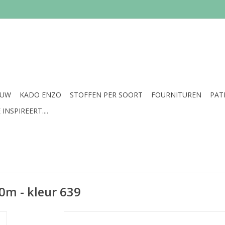
EUW
KADO ENZO
STOFFEN PER SOORT
FOURNITUREN
PAT
INSPIREERT....
0m - kleur 639