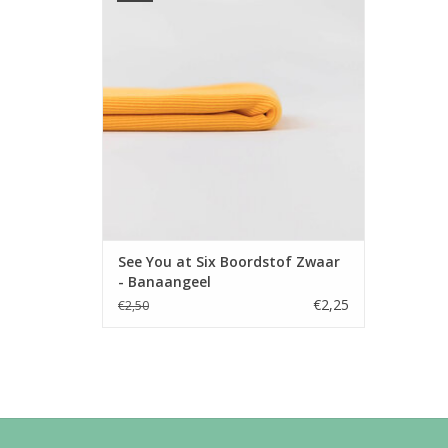
Zwaardere boordstofvan See You At Six.
Combineer deze met andere producten
uit de collectie!
TOEVOEGEN AAN WINKELWAGEN
See You at Six Boordstof Zwaar
- Banaangeel
€2,25
€2,50