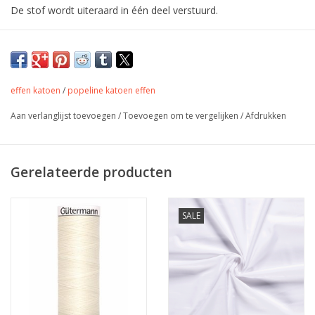
De stof wordt uiteraard in één deel verstuurd.
Ongebleekte stevige katoen voor
oefenstukken, voering van tassen en
kussens,...
effen katoen
/
popeline katoen effen
Aan verlanglijst toevoegen
/
Toevoegen om te vergelijken
/
Afdrukken
Kleur
Naturel (ongebleekt katoen)
Stofbreedte
160 cm
Gerelateerde producten
Samenstelling
100% katoen
Gewicht
150 gr/m
Jurkjes, rokjes, accessoires,
SALE
Toepassing
tassen, quilting,...
Label
oekotex
Stretch
nee