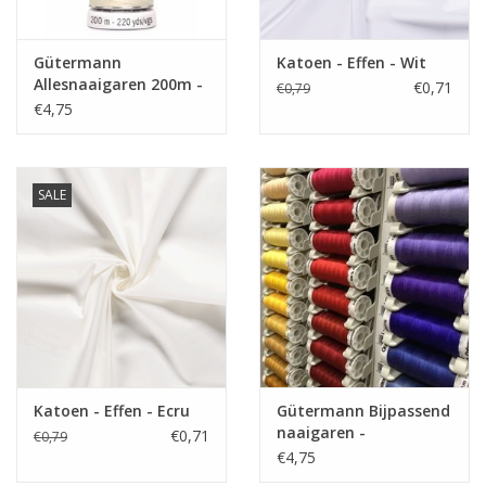
Gütermann
Katoen - Effen - Wit
Allesnaaigaren 200m -
€0,71
€0,79
Ecru
€4,75
SALE
Katoen - Effen - Ecru
Gütermann Bijpassend
naaigaren -
€0,71
€0,79
Allesnaaigaren 200m
€4,75