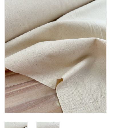
Diy pakketten
Studio Olive inspireert....