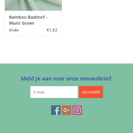
Bamboo Badstof -
Munt Groen
€1,62
€1,80
Meld je aan voor onze nieuwsbrief:
ABONNEER