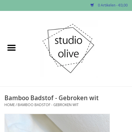
0 Artikelen - €0,00
Home
✂︎Nieuw
Kado enzo
Stoffen per soort
Fournituren
Bamboo Badstof - Gebroken wit
HOME
/
BAMBOO BADSTOF - GEBROKEN WIT
Patronen
Workshops