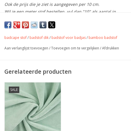
Ook de prijs die je ziet is aangegeven per 10 cm.
Wil je een meter stof bestellen, vul dan "10" als aantal in.
De stof wordt uiteraard uit 1 stuk geknipt!
Dikke, super zachte badstof met twee
badcape stof
/
badstof dik
/
badstof voor badjas
/
bamboo badstof
mooie kanten.
Aan verlanglijst toevoegen
/
Toevoegen om te vergelijken
/
Afdrukken
Kleur
gebroken wit
Stofbreedte
145 cm
Gerelateerde producten
40% bamboo - 40%CO -
Samenstelling
20%PL
Gewicht
350gr/m2
SALE
Bavetjes, dekentje,
Toepassing
handdoek, badcape, badjas,
…
Label
Oeko-Tex 100 klasse 1
Stretch
Nee