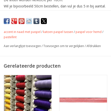
Wil je bijvoorbeeld 50cm bestellen, dan vul je dus 5 in bij aantal.
De linten worden uiteraard in één deel verstuurd.
Tof biaislint in mat satijn met streepjes -
2cm breed voor afwerking van randen
van vlaggen, tassen en kleding.
accent in naad met paspel
/
katoen paspel tassen
/
paspel voor hemd
/
pastellint
Kleur
groen
Aan verlanglijst toevoegen
/
Toevoegen om te vergelijken
/
Afdrukken
ongeveer 2 cm breed
Stofbreedte
geplooid gemeten
Samenstelling
Gerelateerde producten
Gewicht
-
Toepassing
Voor afwerking of accenten
Label
-
Stretch