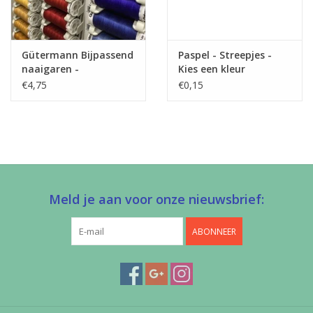
Gütermann Bijpassend
Paspel - Streepjes -
naaigaren -
Kies een kleur
Allesnaaigaren 200m
€4,75
€0,15
Meld je aan voor onze nieuwsbrief:
ABONNEER