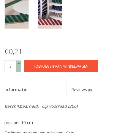
€0,21
+
TOEVOEGEN AAN WINKELWAGEN
-
Informatie
Reviews
(0)
Beschikbaarheid:
Op voorraad
(206)
prijs per 10 cm
De linten worden verkocht per 10cm.