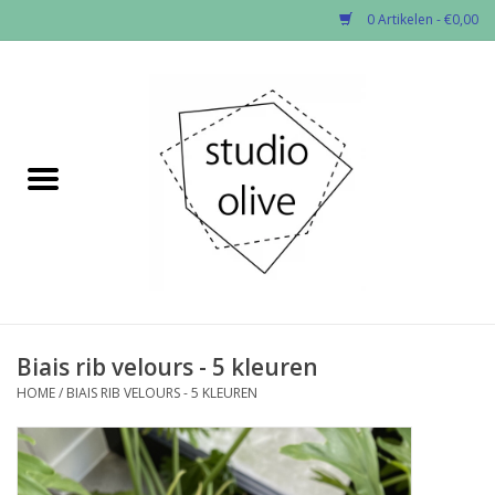
0 Artikelen - €0,00
Home
✂︎Nieuw
Kado enzo
Stoffen per soort
Fournituren
Biais rib velours - 5 kleuren
HOME
/
BIAIS RIB VELOURS - 5 KLEUREN
Patronen
Workshops