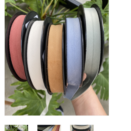
Diy pakketten
Studio Olive inspireert....