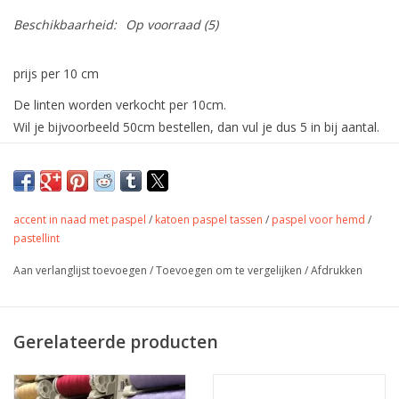
Beschikbaarheid:
Op voorraad
(5)
prijs per 10 cm
De linten worden verkocht per 10cm.
Wil je bijvoorbeeld 50cm bestellen, dan vul je dus 5 in bij aantal.
De linten worden uiteraard in één deel verstuurd.
Tof biaislint met streepjes voor
afwerking van randen van vlaggen,
tassen en kleding.
accent in naad met paspel
/
katoen paspel tassen
/
paspel voor hemd
/
pastellint
Kleur
wit met een kleurtje
Aan verlanglijst toevoegen
/
Toevoegen om te vergelijken
/
Afdrukken
ongeveer 2 cm breed
Stofbreedte
geplooid gemeten
Samenstelling
Gerelateerde producten
Gewicht
-
Toepassing
Voor afwerking of accenten