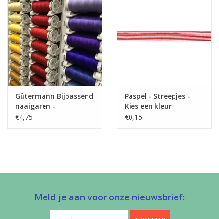
Label
-
Stretch
Gütermann Bijpassend
Paspel - Streepjes -
naaigaren -
Kies een kleur
Allesnaaigaren 200m
€4,75
€0,15
Meld je aan voor onze nieuwsbrief: