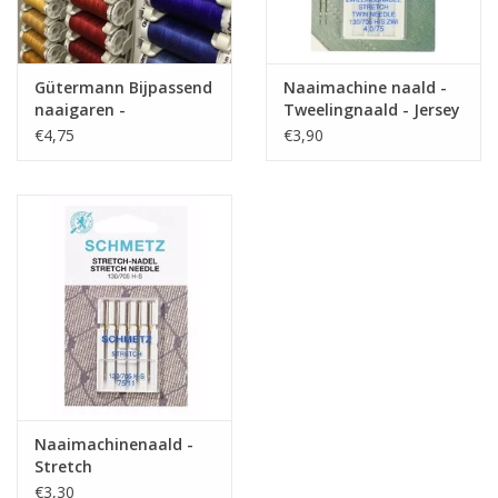
Gütermann Bijpassend
Naaimachine naald -
naaigaren -
Tweelingnaald - Jersey
Allesnaaigaren 200m
€4,75
€3,90
Naaimachinenaald -
Stretch
€3,30