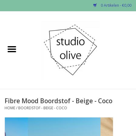
0 Artikelen - €0,00
Home
✂︎Nieuw
Kado enzo
Stoffen per soort
Fournituren
Fibre Mood Boordstof - Beige - Coco
HOME
/
BOORDSTOF - BEIGE - COCO
Patronen
Workshops