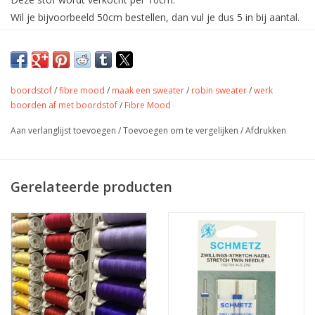
Wil je bijvoorbeeld 50cm bestellen, dan vul je dus 5 in bij aantal.
De stof wordt uiteraard in één deel verstuurd.
Mooie brede boordstof met ribbel
passend bij de sweaterstof van Fibre
boordstof
/
fibre mood
/
maak een sweater
/
robin sweater
/
werk
Mood.
boorden af met boordstof
/
Fibre Mood
Aan verlanglijst toevoegen
/
Toevoegen om te vergelijken
/
Afdrukken
Kleur
beige
Stofbreedte
100 cm
Gerelateerde producten
Samenstelling
95% katoen 5% lycra
Gewicht
290 gr/m
Afwerking van boorden van
Toepassing
sweater, shirt, broek,....
Label
Oeko-Tex 100 klasse 1
Stretch
ja