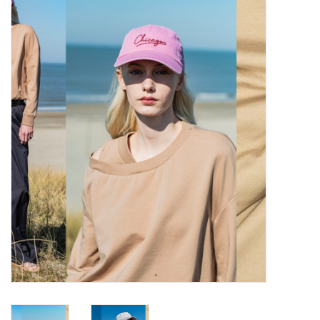
Diy pakketten
Studio Olive inspireert....