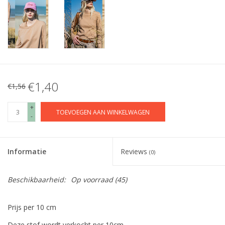
€1,40
€1,56
+
TOEVOEGEN AAN WINKELWAGEN
-
Informatie
Reviews
(0)
Beschikbaarheid:
Op voorraad
(45)
Prijs per 10 cm
Deze stof wordt verkocht per 10cm.