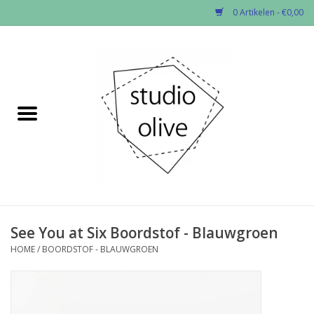
0 Artikelen - €0,00
Home
✂︎Nieuw
Kado enzo
Stoffen per soort
Fournituren
See You at Six Boordstof - Blauwgroen
HOME
/
BOORDSTOF - BLAUWGROEN
Patronen
Workshops