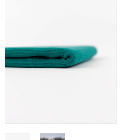
Diy pakketten
Studio Olive inspireert....