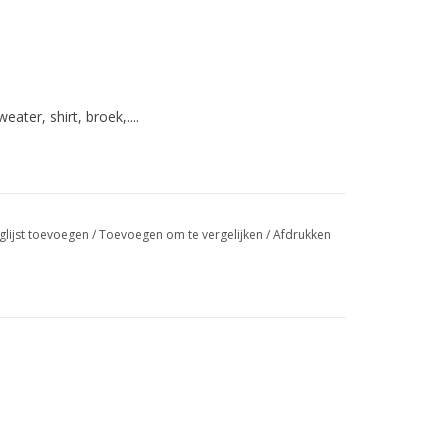
ter, shirt, broek,....
glijst toevoegen
/
Toevoegen om te vergelijken
/
Afdrukken