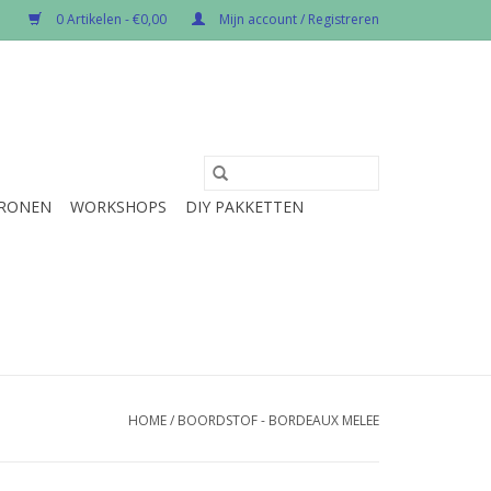
0 Artikelen - €0,00
Mijn account / Registreren
RONEN
WORKSHOPS
DIY PAKKETTEN
HOME
/
BOORDSTOF - BORDEAUX MELEE