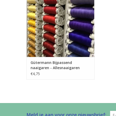
naaimachine. Dit garen kan je gebruiken
voor allerlei stoffen.
TOEVOEGEN AAN WINKELWAGEN
Gütermann Bijpassend
naaigaren - Allesnaaigaren
200m
€4,75
Meld je aan voor onze nieuwsbrief: