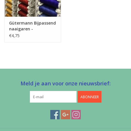
Gütermann Bijpassend
naaigaren -
Allesnaaigaren 200m
€4,75
Meld je aan voor onze nieuwsbrief:
ABONNEER