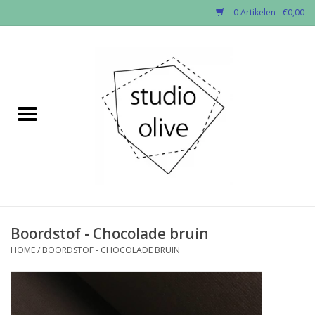
0 Artikelen - €0,00
Home
✂︎Nieuw
Kado enzo
Stoffen per soort
Fournituren
Boordstof - Chocolade bruin
HOME
/
BOORDSTOF - CHOCOLADE BRUIN
Patronen
Workshops