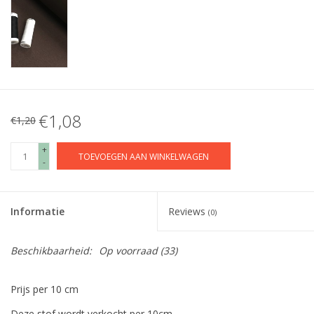
€1,08
€1,20
+
TOEVOEGEN AAN WINKELWAGEN
-
Informatie
Reviews
(0)
Beschikbaarheid:
Op voorraad
(33)
Prijs per 10 cm
Deze stof wordt verkocht per 10cm.