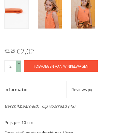
€2,02
€2,25
+
TOEVOEGEN AAN WINKELWAGEN
-
Informatie
Reviews
(0)
Beschikbaarheid:
Op voorraad
(43)
Prijs per 10 cm
Deze stof wordt verkocht per 10cm.