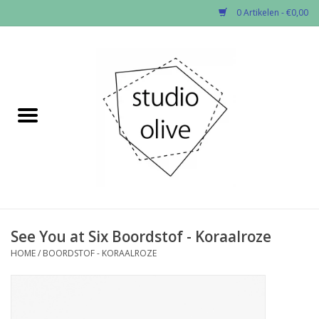
0 Artikelen - €0,00
Home
✂︎Nieuw
Kado enzo
Stoffen per soort
Fournituren
See You at Six Boordstof - Koraalroze
HOME
/
BOORDSTOF - KORAALROZE
Patronen
Workshops