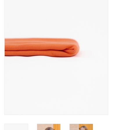
Diy pakketten
Studio Olive inspireert....