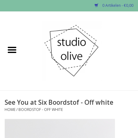
0 Artikelen - €0,00
Home
✂︎Nieuw
Kado enzo
Stoffen per soort
Fournituren
See You at Six Boordstof - Off white
HOME
/
BOORDSTOF - OFF WHITE
Patronen
Workshops