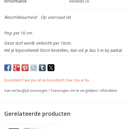
Informatie
Reviews
(0)
Beschikbaarheid:
Op voorraad
(4)
Prijs per 10 cm
Deze stof wordt verkocht per 10cm.
Wil je bijvoorbeeld 50cm bestellen, dan vul je dus 5 in bij aantal.
De stof wordt uiteraard in één deel verstuurd.
De allermooiste boordstoffen van See
You At Six. Combineer deze met andere
boordstof
/
see you at six boordstof
/
See You at Six
producten uit de collectie!
Aan verlanglijst toevoegen
/
Toevoegen om te vergelijken
/
Afdrukken
De kleuren van onze boordstoffen zijn speciaal afgestemd op
onze French Terry en Jersey stoffen.
Gerelateerde producten
Bij elke boordstof worden de bijpassende stof(fen) aangegeven.
Wordt best gebruikt/gesneden op een breedte van 75% van de