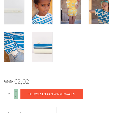
€2,02
€2,25
+
TOEVOEGEN AAN WINKELWAGEN
-