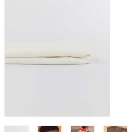
Diy pakketten
Studio Olive inspireert....