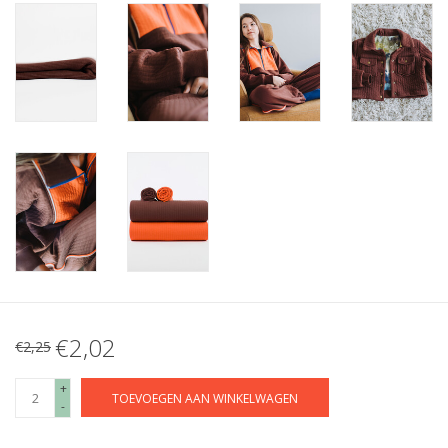
€2,02
€2,25
+
TOEVOEGEN AAN WINKELWAGEN
-