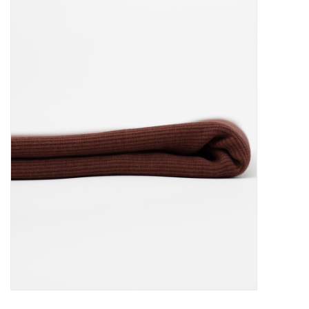
Diy pakketten
Studio Olive inspireert....