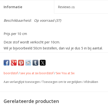
Informatie
Reviews
(0)
Beschikbaarheid:
Op voorraad
(37)
Prijs per 10 cm
Deze stof wordt verkocht per 10cm.
Wil je bijvoorbeeld 50cm bestellen, dan vul je dus 5 in bij aantal.
De stof wordt uiteraard in één deel verstuurd.
De allermooiste boordstoffen van See
You At Six. Combineer deze met andere
boordstof
/
see you at six boordstof
/
See You at Six
producten uit de collectie!
Aan verlanglijst toevoegen
/
Toevoegen om te vergelijken
/
Afdrukken
De kleuren van onze boordstoffen zijn speciaal afgestemd op
onze French Terry en Jersey stoffen.
Gerelateerde producten
Bij elke boordstof worden de bijpassende stof(fen) aangegeven.