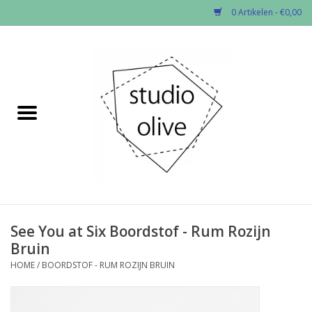
0 Artikelen - €0,00
Home
✂︎Nieuw
Kado enzo
Stoffen per soort
Fournituren
See You at Six Boordstof - Rum Rozijn
Bruin
Patronen
HOME
/
BOORDSTOF - RUM ROZIJN BRUIN
Workshops