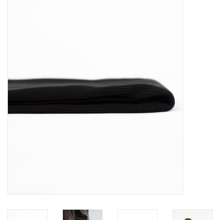
Diy pakketten
Studio Olive inspireert....