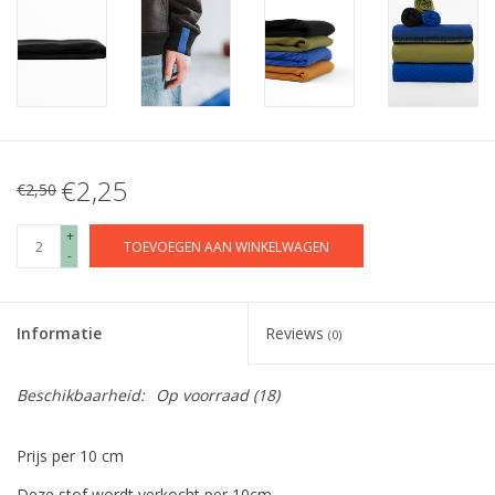
€2,25
€2,50
+
TOEVOEGEN AAN WINKELWAGEN
-
Informatie
Reviews
(0)
Beschikbaarheid:
Op voorraad
(18)
Prijs per 10 cm
Deze stof wordt verkocht per 10cm.