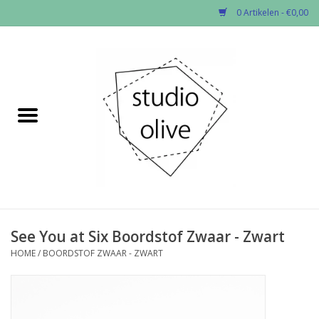
0 Artikelen - €0,00
Home
✂︎Nieuw
Kado enzo
Stoffen per soort
Fournituren
See You at Six Boordstof Zwaar - Zwart
HOME
/
BOORDSTOF ZWAAR - ZWART
Patronen
Workshops