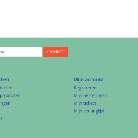
ABONNEER
cten
Mijn account
ducten
Registreren
producten
Mijn bestellingen
ingen
Mijn tickets
Mijn verlanglijst
d