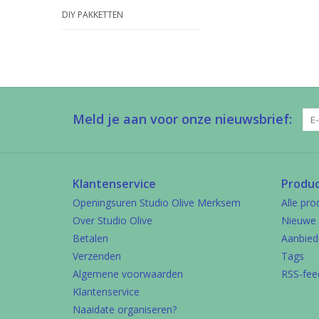
DIY PAKKETTEN
Meld je aan voor onze nieuwsbrief:
Klantenservice
Produ
Openingsuren Studio Olive Merksem
Alle pro
Over Studio Olive
Nieuwe 
Betalen
Aanbied
Verzenden
Tags
Algemene voorwaarden
RSS-fee
Klantenservice
Naaidate organiseren?