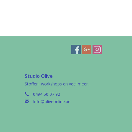
Studio Olive
Stoffen, workshops en veel meer....
0494 50 07 92
Info@oliveonline.be