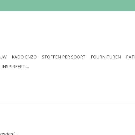
EUW
KADO ENZO
STOFFEN PER SOORT
FOURNITUREN
PAT
INSPIREERT....
onden!...