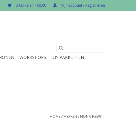
0 Artikelen - €0,00
Mijn account / Registreren
RONEN
WORKSHOPS
DIY PAKKETTEN
HOME
/
MERKEN
/
FIONA HEWITT