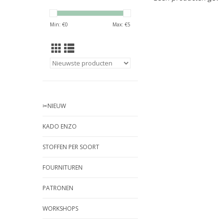
Min: €
0
Max: €
5
✂︎NIEUW
KADO ENZO
STOFFEN PER SOORT
FOURNITUREN
PATRONEN
WORKSHOPS