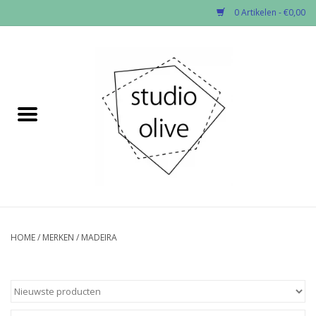
0 Artikelen - €0,00
Home
✂︎Nieuw
Kado enzo
Stoffen per soort
Fournituren
HOME
/
MERKEN
/
MADEIRA
Patronen
Workshops