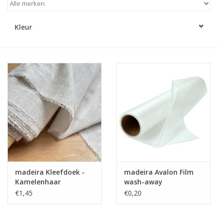
Diy pakketten
Kleur
Studio Olive inspireert....
madeira Kleefdoek -
madeira Avalon Film
Kamelenhaar
wash-away
Paardenhaar
stabilisator
€1,45
€0,20