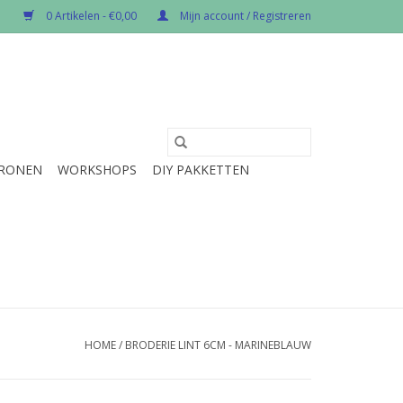
0 Artikelen - €0,00
Mijn account / Registreren
RONEN
WORKSHOPS
DIY PAKKETTEN
HOME
/
BRODERIE LINT 6CM - MARINEBLAUW