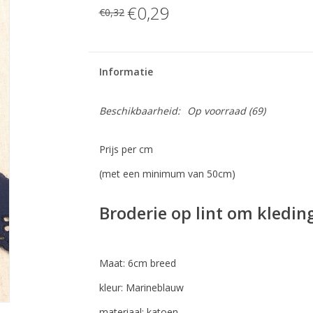
€0,29
€0,32
Informatie
Beschikbaarheid:
Op voorraad
(69)
Prijs per cm
(met een minimum van 50cm)
Broderie op lint om kledin
Maat: 6cm breed
kleur: Marineblauw
materiaal: katoen