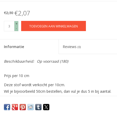
€2,07
€2,30
+
TOEVOEGEN AAN WINKELWAGEN
-
Informatie
Reviews
(0)
Beschikbaarheid:
Op voorraad
(180)
Prijs per 10 cm
Deze stof wordt verkocht per 10cm.
Wil je bijvoorbeeld 50cm bestellen, dan vul je dus 5 in bij aantal.
De stof wordt uiteraard in één deel verstuurd.
Canvas Gabardine - Canvas
Gabardine -Permecube