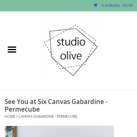
0 Artikelen - €0,00
Home
✂︎Nieuw
Kado enzo
Stoffen per soort
Fournituren
See You at Six Canvas Gabardine -
Permecube
Patronen
HOME
/
CANVAS GABARDINE - PERMECUBE
Workshops