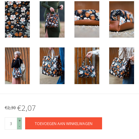
€2,07
€2,30
+
TOEVOEGEN AAN WINKELWAGEN
-