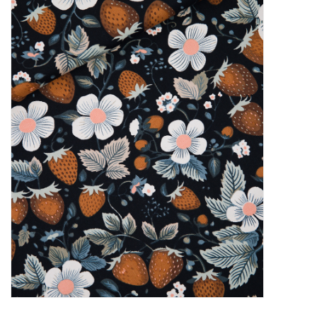
Diy pakketten
Studio Olive inspireert....