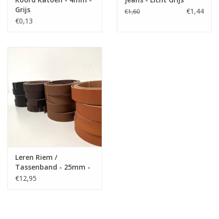
Grijs
€1,44
€1,60
€0,13
Leren Riem /
Tassenband - 25mm -
130cm
€12,95