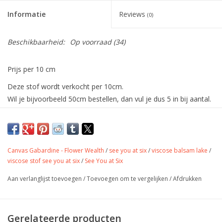
Informatie
Reviews
(0)
Beschikbaarheid:
Op voorraad
(34)
Prijs per 10 cm
Deze stof wordt verkocht per 10cm.
Wil je bijvoorbeeld 50cm bestellen, dan vul je dus 5 in bij aantal.
De stof wordt uiteraard in één deel verstuurd.
Canvas Gabardine - Strawberries
van
See You At Six.
Canvas Gabardine - Flower Wealth
/
see you at six
/
viscose balsam lake
/
Gabardine is een kruisgeweven weefsel met diagonale lijnen.
viscose stof see you at six
/
See You at Six
Zeer duurzaam; het strakke weefsel zorgt voor rimpel- en
Aan verlanglijst toevoegen
/
Toevoegen om te vergelijken
/
Afdrukken
waterbestendigheid.
Strijkbaar op medium stand - machinewasbaar op 30° - best
niet in de droogkast
Gerelateerde producten