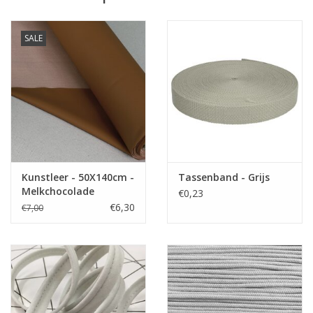
Kleurvast en minimale krimp.
Oeko-Tex 100 klasse 1 gecertifiëerd door onze producent
SALE
Tip: voor het vernaaien/verwerken, kan je je stof best altijd
even voorwassen.
Let op: De kleuren op je beeldscherm kunnen afwijken van de
werkelijkheid.
Naaigaren kleur zwart
Kleur
zwart
Stofbreedte
150 cm
100% canvas gabardine
Kunstleer - 50X140cm -
Tassenband - Grijs
Samenstelling
Melkchocolade
katoen
€0,23
€6,30
€7,00
Gewicht
310g/m²
Toepassing
tassen, accessoires, kleding
Oeko-Tex 100 klasse 1
Label
gecertifiëerd door onze
producent
Stretch
neen