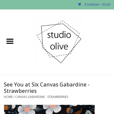
0 Artikelen - €0,00
Home
✂︎Nieuw
Kado enzo
Stoffen per soort
Fournituren
See You at Six Canvas Gabardine -
Strawberries
Patronen
HOME
/
CANVAS GABARDINE - STRAWBERRIES
Workshops