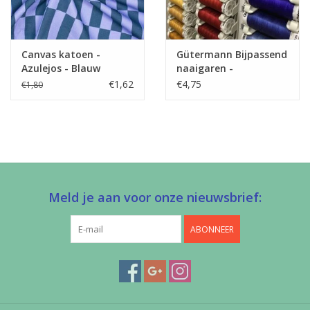
Canvas katoen -
Gütermann Bijpassend
Azulejos - Blauw
naaigaren -
Allesnaaigaren 200m
€1,62
€4,75
€1,80
Meld je aan voor onze nieuwsbrief:
ABONNEER