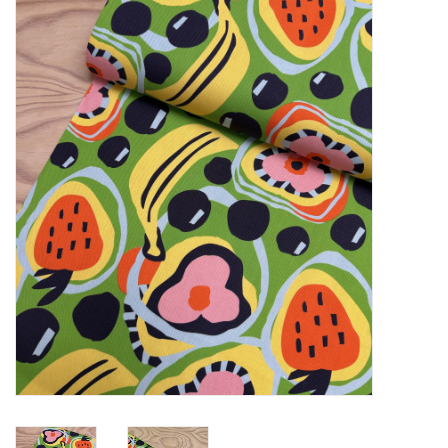
Diy pakketten
Studio Olive inspireert....