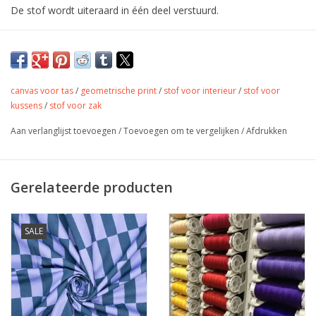
De stof wordt uiteraard in één deel verstuurd.
Mooie stevige katoen van 100% katoen.
Geschikt voor tassen en kleding.
canvas voor tas
/
geometrische print
/
stof voor interieur
/
stof voor
Stevige katoen voor accessoires en kleding
kussens
/
stof voor zak
Kleur
blauw en rose
Aan verlanglijst toevoegen
/
Toevoegen om te vergelijken
/
Afdrukken
Stofbreedte
140 cm
Samenstelling
100% katoen
250gr/mt2
Gerelateerde producten
kussens, tassen,
Toepassing
accessoires,...
Label
Oeko-tex
SALE
Stretch
nee