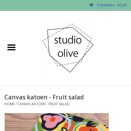
0 Artikelen - €0,00
Home
✂︎Nieuw
Kado enzo
Stoffen per soort
Fournituren
Canvas katoen - Fruit salad
HOME
/
CANVAS KATOEN - FRUIT SALAD
Patronen
Workshops