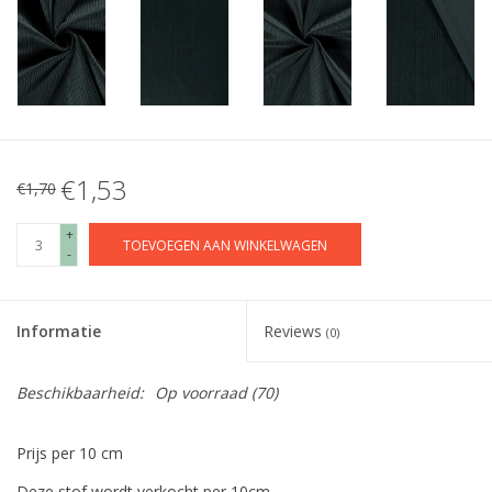
€1,53
€1,70
+
TOEVOEGEN AAN WINKELWAGEN
-
Informatie
Reviews
(0)
Beschikbaarheid:
Op voorraad
(70)
Prijs per 10 cm
Deze stof wordt verkocht per 10cm.