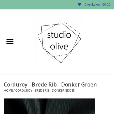
0 Artikelen - €0,00
Home
✂︎Nieuw
Kado enzo
Stoffen per soort
Fournituren
Corduroy - Brede Rib - Donker Groen
HOME
/
CORDUROY - BREDE RIB - DONKER GROEN
Patronen
Workshops