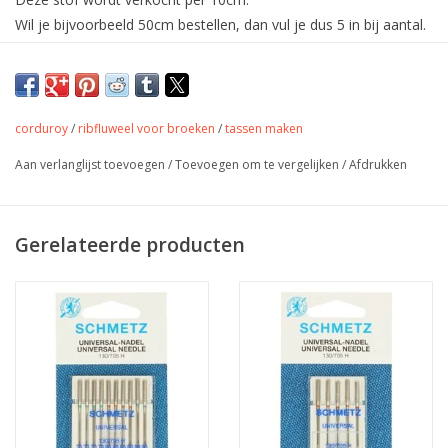
Wil je bijvoorbeeld 50cm bestellen, dan vul je dus 5 in bij aantal.
De stof wordt uiteraard in één deel verstuurd.
Zachte Corduroy met brede ribbel
van 100% katoen. Geschikt voor
kleding en tassen.
corduroy
/
ribfluweel voor broeken
/
tassen maken
Aan verlanglijst toevoegen
/
Toevoegen om te vergelijken
/
Afdrukken
Kleur
groen
Stofbreedte
140 cm
Samenstelling
100% zachte katoen
Gerelateerde producten
Gewicht
290 gr/m2
jurk, rok, broek, dekentje,
Toepassing
accessoires,…
Oeko-Tex 100 klasse 1
Label
gecertifiëerd door onze
producent
Stretch
neen