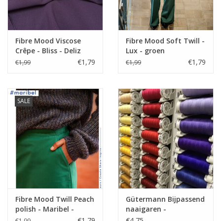
Fibre Mood Viscose
Fibre Mood Soft Twill -
Crêpe - Bliss - Deliz
Lux - groen
€1,79
€1,79
€1,99
€1,99
SALE
Fibre Mood Twill Peach
Gütermann Bijpassend
polish - Maribel -
naaigaren -
Groen
Allesnaaigaren 200m
€1,79
€4,75
€1,99