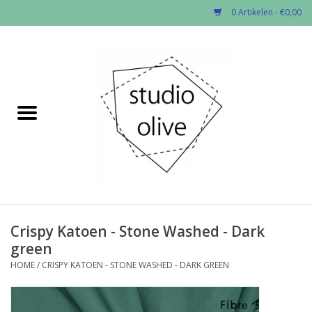
0 Artikelen - €0,00
Home
✂︎Nieuw
Kado enzo
Stoffen per soort
Fournituren
Crispy Katoen - Stone Washed - Dark
green
Patronen
HOME
/
CRISPY KATOEN - STONE WASHED - DARK GREEN
Workshops