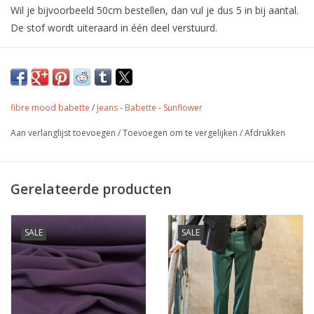
Wil je bijvoorbeeld 50cm bestellen, dan vul je dus 5 in bij aantal.
De stof wordt uiteraard in één deel verstuurd.
Crispy Katoen - Stone Washed - Dark
green
fibre mood babette
/
Jeans - Babette - Sunflower
Kleur
donker grijsgroen
Aan verlanglijst toevoegen
/
Toevoegen om te vergelijken
/
Afdrukken
Stofbreedte
145 cm
Samenstelling
100% katoen
Gewicht
145 gr/m
Gerelateerde producten
hemd, Jurk, rokjes,
Toepassing
accessoires, tassen,
quilting,...
SALE
SALE
Label
Oeko-Tex Class 1
Stretch
neen