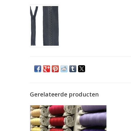
Gerelateerde producten
Prijs per stuk.
De allerbeste kwaliteit naaigaren voor uw
naaimachine. Dit garen kan je gebruiken