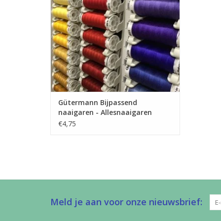
voor allerlei stoffen.
TOEVOEGEN AAN WINKELWAGEN
Gütermann Bijpassend
naaigaren - Allesnaaigaren
200m
€4,75
Meld je aan voor onze nieuwsbrief: