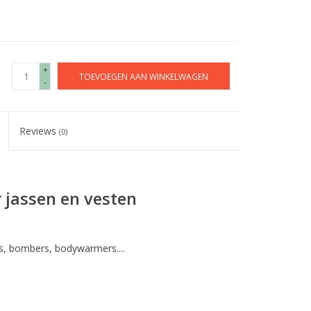
+
TOEVOEGEN AAN WINKELWAGEN
-
Reviews
(0)
 jassen en vesten
es, bombers, bodywarmers....