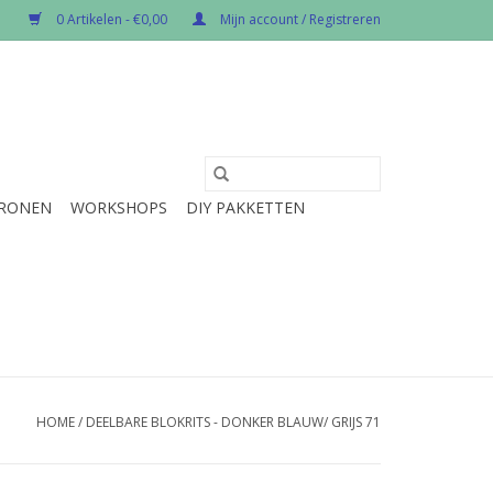
0 Artikelen - €0,00
Mijn account / Registreren
RONEN
WORKSHOPS
DIY PAKKETTEN
HOME
/
DEELBARE BLOKRITS - DONKER BLAUW/ GRIJS 71