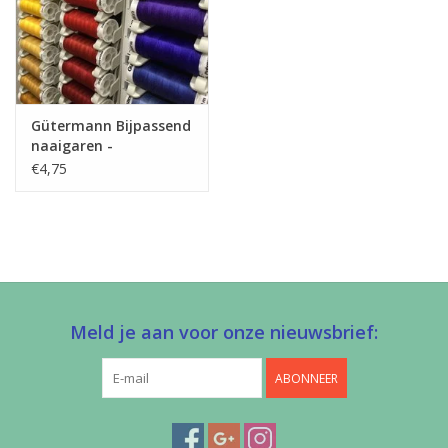
Gütermann Bijpassend
naaigaren -
Allesnaaigaren 200m
€4,75
Meld je aan voor onze nieuwsbrief:
ABONNEER