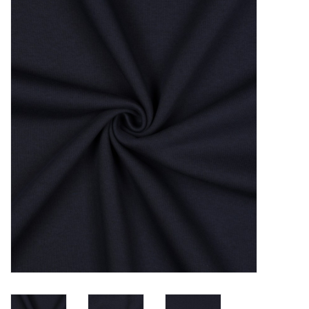
Diy pakketten
Studio Olive inspireert....