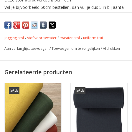
Wil je bijvoorbeeld 50cm bestellen, dan vul je dus 5 in bij aantal.
De stof wordt uiteraard in één deel verstuurd.
Effen dikke jogging met zachte
binnenkant met matchende boorstof.
jogging stof
/
stof voor sweater
/
sweater stof
/
uniform trui
Met bijpassende boordstof
Aan verlanglijst toevoegen
/
Toevoegen om te vergelijken
/
Afdrukken
Gerelateerde producten
Kleur
donker blauw
Stofbreedte
140 cm
SALE
SALE
Samenstelling
80% katoen 20%PL
Gewicht
280gr
Toepassing
Tshirt, trui, broekjes, ...
Label
Oekotex
Stretch
beetje