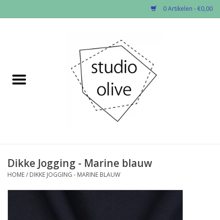
0 Artikelen - €0,00
Home
✂︎Nieuw
Kado enzo
Stoffen per soort
Fournituren
Dikke Jogging - Marine blauw
HOME
/
DIKKE JOGGING - MARINE BLAUW
Patronen
Workshops