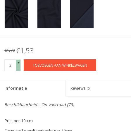
€1,53
€1,70
+
TOEVOEGEN AAN WINKELWAGEN
-
Informatie
Reviews
(0)
Beschikbaarheid:
Op voorraad
(73)
Prijs per 10 cm
Deze stof wordt verkocht per 10cm.