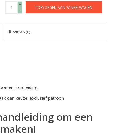
+
TOEVOEGEN AAN WINKELWAGEN
-
Reviews
(0)
oon en handleiding.
ak dan keuze: exclusief patroon
 handleiding om een
 maken!