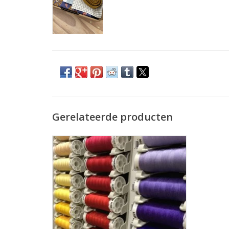
Gerelateerde producten
Prijs per stuk.
De allerbeste kwaliteit naaigaren voor uw
naaimachine. Dit garen kan je gebruiken
voor allerlei stoffen.
TOEVOEGEN AAN WINKELWAGEN