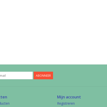
ABONNEER
cten
Mijn account
ducten
Registreren