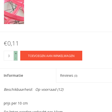
€0,11
+
TOEVOEGEN AAN WINKELWAGEN
-
Informatie
Reviews
(0)
Beschikbaarheid:
Op voorraad
(12)
prijs per 10 cm
De linten worden verkocht per 10cm.