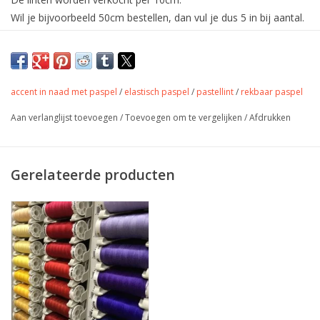
Wil je bijvoorbeeld 50cm bestellen, dan vul je dus 5 in bij aantal.
De linten worden uiteraard in één deel verstuurd.
Elastisch paspel met matte en glanzende
kant voor de afwerking van rekbare
stoffen.
accent in naad met paspel
/
elastisch paspel
/
pastellint
/
rekbaar paspel
Met dit paspellint werk je elastische stoffen heel mooi af of geef
Aan verlanglijst toevoegen
/
Toevoegen om te vergelijken
/
Afdrukken
je een accent op een naad.
Gerelateerde producten
Kleur
Fel Rose
Stofbreedte
ongeveer 1 cm breed
Samenstelling
Gewicht
-
Toepassing
bij alle elastische stoffen
Label
-
Stretch
ja