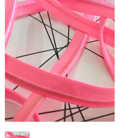
Diy pakketten
Studio Olive inspireert....