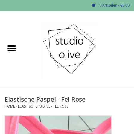
0 Artikelen - €0,00
Home
✂︎Nieuw
Kado enzo
Stoffen per soort
Fournituren
Elastische Paspel - Fel Rose
HOME
/
ELASTISCHE PASPEL - FEL ROSE
Patronen
Workshops