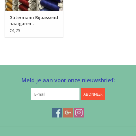
Gütermann Bijpassend
naaigaren -
Allesnaaigaren 200m
€4,75
Meld je aan voor onze nieuwsbrief:
ABONNEER