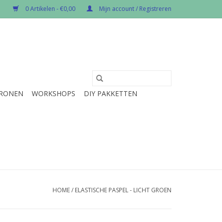
0 Artikelen - €0,00
Mijn account / Registreren
RONEN
WORKSHOPS
DIY PAKKETTEN
HOME
/
ELASTISCHE PASPEL - LICHT GROEN