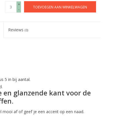
+
TOEVOEGEN AAN WINKELWAGEN
-
Reviews
(0)
s 5 in bij aantal.
d.
e en glanzende kant voor de
fen.
eel mooi af of geef je een accent op een naad.