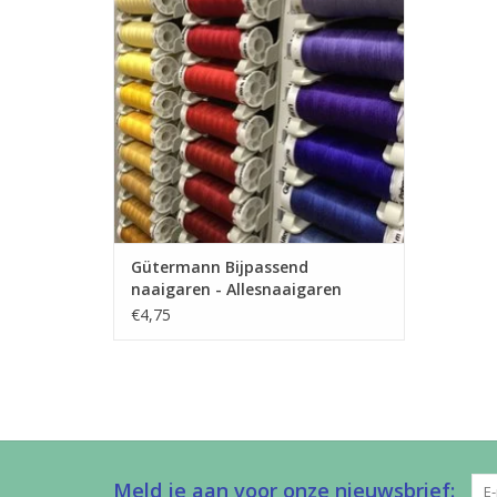
naaimachine. Dit garen kan je gebruiken
voor allerlei stoffen.
TOEVOEGEN AAN WINKELWAGEN
Gütermann Bijpassend
naaigaren - Allesnaaigaren
200m
€4,75
Meld je aan voor onze nieuwsbrief: