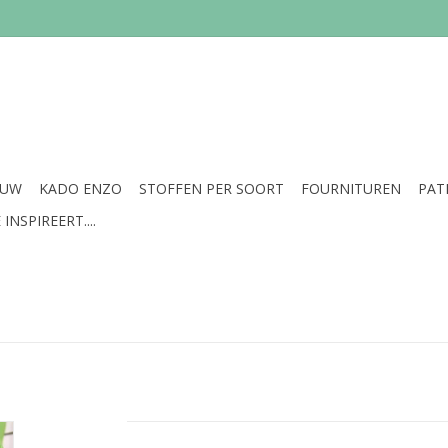
EUW
KADO ENZO
STOFFEN PER SOORT
FOURNITUREN
PAT
INSPIREERT....
n