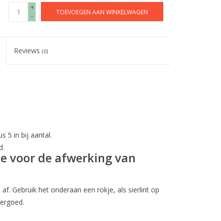
+
TOEVOEGEN AAN WINKELWAGEN
-
Reviews
(0)
s 5 in bij aantal.
d.
tje voor de afwerking van
 af. Gebruik het onderaan een rokje, als sierlint op
ergoed.