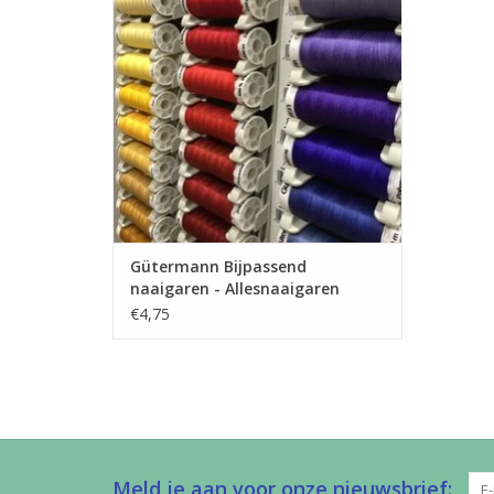
naaimachine. Dit garen kan je gebruiken
voor allerlei stoffen.
TOEVOEGEN AAN WINKELWAGEN
Gütermann Bijpassend
naaigaren - Allesnaaigaren
200m
€4,75
Meld je aan voor onze nieuwsbrief: