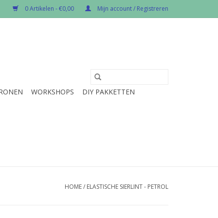
0 Artikelen - €0,00
Mijn account / Registreren
RONEN
WORKSHOPS
DIY PAKKETTEN
HOME
/
ELASTISCHE SIERLINT - PETROL