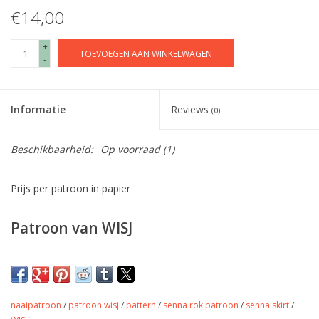
€14,00
+
TOEVOEGEN AAN WINKELWAGEN
-
Informatie
Reviews
(0)
Beschikbaarheid:
Op voorraad
(1)
Prijs per patroon in papier
Patroon van WISJ
Het zesde patroon is de Flo sporttas en
handtas.
De sporttas heeft een vierkantige en ronde versie, beide in
naaipatroon
/
patroon wisj
/
pattern
/
senna rok patroon
/
senna skirt
/