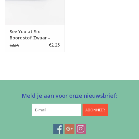
See You at Six
Boordstof Zwaar -
Laguneblauw
€2,25
€2,50
Meld je aan voor onze nieuwsbrief:
ABONNEER