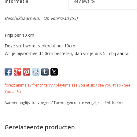
Informatie
Reviews
(0)
Beschikbaarheid:
Op voorraad
(55)
Prijs per 10 cm
Deze stof wordt verkocht per 10cm.
Wil je bijvoorbeeld 50cm bestellen, dan vul je dus 5 in bij aantal.
De stof wordt uiteraard in één deel verstuurd.
De allermooiste French Terry van See You
At Six. Combineer deze met andere
producten uit de collectie!
forest animals
/
french terry
/
playtime see you at six
/
see you at six
/
See
You at Six
Deze French Terry is een gebreide stof die zacht aanvoelt en
goed rekt in horizontale en verticale richting. Met een gladde
Aan verlanglijst toevoegen
/
Toevoegen om te vergelijken
/
Afdrukken
bovenkant en een onderkant met lusjes is deze stof stof perfect
voor het creëren van loungewear, hoodies, (bomber)jassen,
truien, joggings, shorts, (T-shirts ook nog net).
Gerelateerde producten
Strijkbaar op medium stand – machinewasbaar op 30° – best