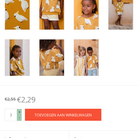
€2,29
€2,55
+
TOEVOEGEN AAN WINKELWAGEN
-