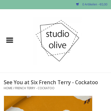
0 Artikelen - €0,00
Home
✂︎Nieuw
Kado enzo
Stoffen per soort
Fournituren
See You at Six French Terry - Cockatoo
HOME
/
FRENCH TERRY - COCKATOO
Patronen
Workshops