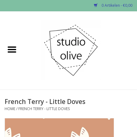
0 Artikelen - €0,00
Home
✂︎Nieuw
Kado enzo
Stoffen per soort
Fournituren
French Terry - Little Doves
HOME
/
FRENCH TERRY - LITTLE DOVES
Patronen
Workshops