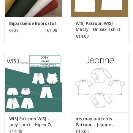
Bijpassende Boordstof
WISJ Patroon WISJ -
Matty - Unisex Tshirt
€1,08
€1,20
€14,00
WISJ Patroon WISJ -
iris may patterns
Joey short - Hij en Zij
Patroon - Jeanne -
shirt en trui
€14,00
€16,00