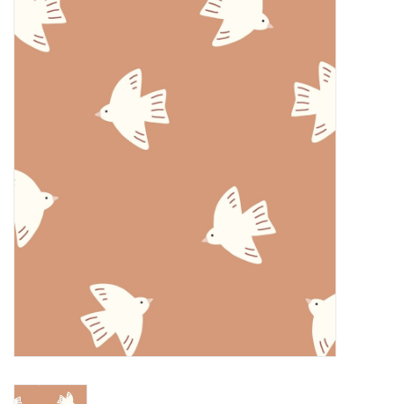
Diy pakketten
Studio Olive inspireert....