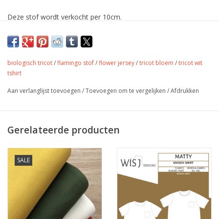
Deze stof wordt verkocht per 10cm.
Wil je bijvoorbeeld 50cm bestellen, dan vul je dus 5 in bij aantal.
De stof wordt uiteraard in één deel verstuurd.
biologisch tricot
/
flamingo stof
/
flower jersey
/
tricot bloem
/
tricot wit
Zachte French Terry voor sweaters, t-
tshirt
shirts, jurk, tops,..
Aan verlanglijst toevoegen
/
Toevoegen om te vergelijken
/
Afdrukken
Kleur
oud rose bruin
Stofbreedte
150 cm
Gerelateerde producten
Samenstelling
92%CO/8%EA
Gewicht
250 gr/m
SALE
Toepassing
t shirts, jurk, broek, tops,...
Label
Oeko Tex
Stretch
ja