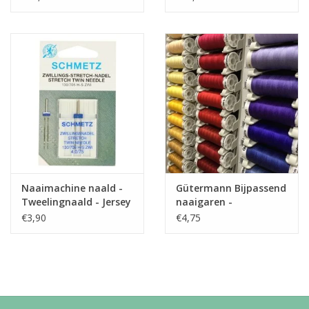
Naaimachine naald -
Gütermann Bijpassend
Tweelingnaald - Jersey
naaigaren -
Allesnaaigaren 200m
€3,90
€4,75