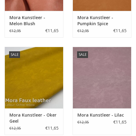
Toepassing
tassen, zakken,
Label
-
Mora Kunstleer -
Mora Kunstleer -
Stretch
neen
Melon Blush
Pumpkin Spice
€11,65
€11,65
€12,95
€12,95
SALE
SALE
Mora Kunstleer - Oker
Mora Kunstleer - Lilac
Geel
€11,65
€12,95
€11,65
€12,95