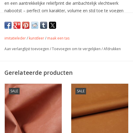
en een aantrekkelijke reliëfprint die ambachtelijk vlechtwerk
nabootst – perfect om karakter, volume en stijl toe te voegen
aan elk creatief naaiproject.
En de klassieke leerkleur – warm, tijdloos en makkelijk te
combineren. Deze sterke, flexibele stof is eenvoudig te naaien
imitatieleder
/
kunstleer
/
maak een tas
met een huishoudnaaimachine en ideaal voor tassen,
Aan verlanglijst toevoegen
/
Toevoegen om te vergelijken
/
Afdrukken
rugzakken, heuptasjes, portemonnees of decoratieve
elementen.
Tricotnaald, dikte: 70.
Gerelateerde producten
Niet strijken, afwasbaar.
SALE
SALE
Kleur
mix
afmeting
0,68m breed
100% Polyurethaan
Samenstelling
Gewicht
630gr/m2