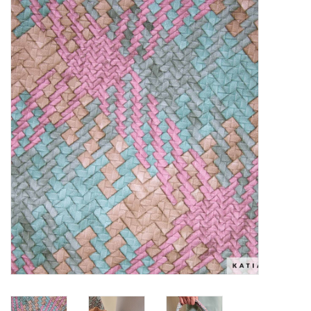
Diy pakketten
Studio Olive inspireert....