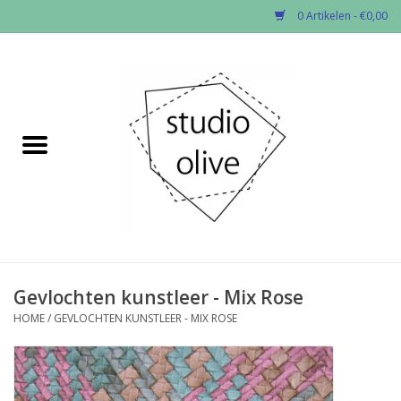
0 Artikelen - €0,00
Home
✂︎Nieuw
Kado enzo
Stoffen per soort
Fournituren
Gevlochten kunstleer - Mix Rose
HOME
/
GEVLOCHTEN KUNSTLEER - MIX ROSE
Patronen
Workshops