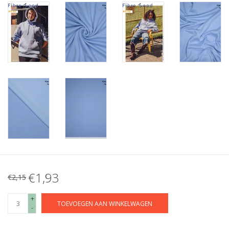
€1,93
€2,15
+
TOEVOEGEN AAN WINKELWAGEN
-