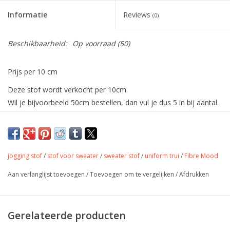
Informatie
Reviews
(0)
Beschikbaarheid:
Op voorraad
(50)
Prijs per 10 cm
Deze stof wordt verkocht per 10cm.
Wil je bijvoorbeeld 50cm bestellen, dan vul je dus 5 in bij aantal.
De stof wordt uiteraard in één deel verstuurd.
Effen jogging met zachte binnenkant
met matchende boorstof van Fibre Mood.
jogging stof
/
stof voor sweater
/
sweater stof
/
uniform trui
/
Fibre Mood
Met bijpassende boordstof
Aan verlanglijst toevoegen
/
Toevoegen om te vergelijken
/
Afdrukken
Gerelateerde producten
Kleur
licht blauw