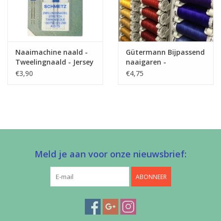
Naaimachine naald -
Gütermann Bijpassend
Tweelingnaald - Jersey
naaigaren -
Allesnaaigaren 200m
€3,90
€4,75
Meld je aan voor onze nieuwsbrief:
ABONNEER