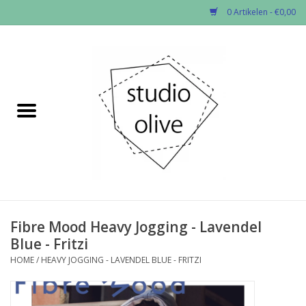
0 Artikelen - €0,00
Home
✂︎Nieuw
Kado enzo
Stoffen per soort
Fournituren
Fibre Mood Heavy Jogging - Lavendel
Blue - Fritzi
Patronen
HOME
/
HEAVY JOGGING - LAVENDEL BLUE - FRITZI
Workshops