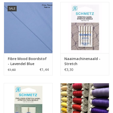
Stofbreedte
140 cm
SALE
Samenstelling
80% organic katoen 20%PL
Gewicht
320gr
Toepassing
Tshirt, trui, broekjes, ...
Label
biokatoen
Stretch
beetje
Fibre Mood Boordstof
Naaimachinenaald -
- Lavendel Blue
Stretch
€1,44
€3,30
€1,60