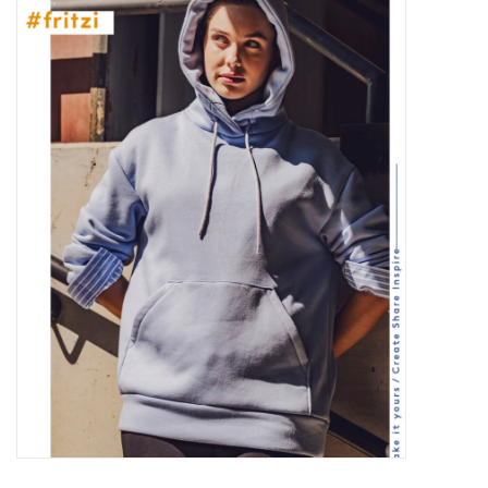
Diy pakketten
Studio Olive inspireert....