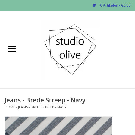
0 Artikelen - €0,00
Home
✂︎Nieuw
Kado enzo
Stoffen per soort
Fournituren
Jeans - Brede Streep - Navy
HOME
/
JEANS - BREDE STREEP - NAVY
Patronen
Workshops