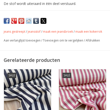
De stof wordt uiteraard in één deel verstuurd.
Stevige maar soepele jeans met streepjes
van 100% katoen..
jeans gestreept
/
jeansstof
/
maak een jeansbroek
/
maak een kokerrok
Ideaal voor rokken, broeken, shorts, jeansvest, tassen
Aan verlanglijst toevoegen
/
Toevoegen om te vergelijken
/
Afdrukken
Kleur
donkerblauw - wit
Stofbreedte
145 cm
Gerelateerde producten
Samenstelling
100% katoen
Gewicht
330 gr/m
rokken, broeken, shorts,
Toepassing
SALE
SALE
jeansvest, tassen
Label
oeko-tex
Stretch
neen