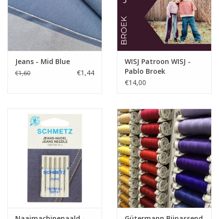
Jeans - Mid Blue
WISJ Patroon WISJ -
Pablo Broek
€1,44
€1,60
€14,00
Naaimachinenaald -
Gütermann Bijpassend