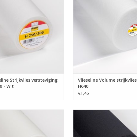
Volume Vlieseline - H640
stoffen worden verkocht vanaf en
Onze stoffen worden verkocht va
per 10 cm.
per 10 cm.
prijs die je ziet is aangegeven per
Ook de prijs die je ziet is aangeg
10 cm.
10 cm.
e een meter stof bestellen, vul dan
Wil je een meter stof bestellen, v
"10" als aantal in.
"10" als aantal in.
 wordt uiteraard uit 1 stuk geknipt!
De stof wordt uiteraard uit 1 stuk 
EVOEGEN AAN WINKELWAGEN
TOEVOEGEN AAN WINKELWA
eline Strijkvlies versteviging
Vlieseline Volume strijkvlies
0 - Wit
H640
€1,45
Prijs per 10 cm.
Prijs per 10 cm.
teviging voor elastische stoffen.
Versteviging voor elastische sto
stoffen worden verkocht vanaf en
Onze stoffen worden verkocht va
per 10 cm.
per 10 cm.