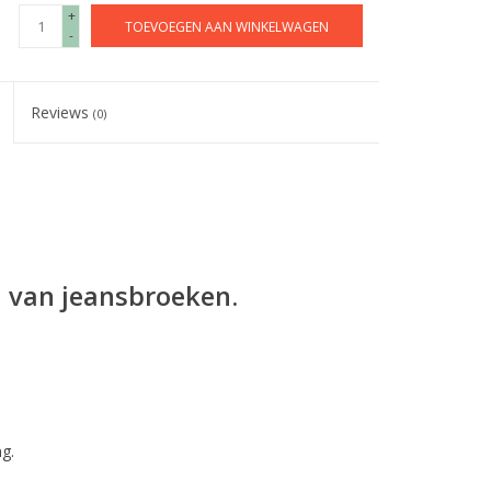
+
TOEVOEGEN AAN WINKELWAGEN
-
Reviews
(0)
n van jeansbroeken.
g.