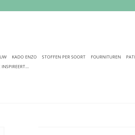
EUW
KADO ENZO
STOFFEN PER SOORT
FOURNITUREN
PAT
INSPIREERT....