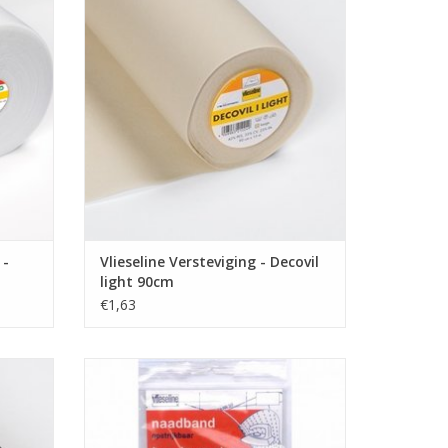
Versteviging - Decovil light 90cm
naf en
Onze stoffen worden verkocht vanaf en
per 10 cm.
even per
Ook de prijs die je ziet is aangegeven per
10 cm.
ul dan
Wil je een meter stof bestellen, vul dan
"10" als aantal in.
geknipt!
De stof wordt uiteraard uit 1 stuk
GEN
TOEVOEGEN AAN WINKELWAGEN
 -
Vlieseline Versteviging - Decovil
light 90cm
€1,63
Prijs per 5 m
ffen.
Naadband - 1cm - Zwart
naf en
TOEVOEGEN AAN WINKELWAGEN