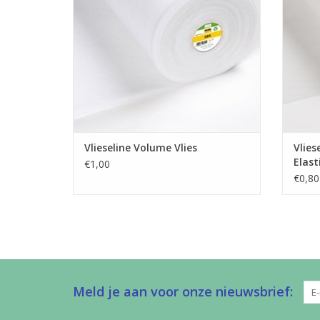
Ook de 
Wil j
D
TO
Vlieseline Volume Vlies
Vlies
Elast
€1,00
€0,80
Meld je aan voor onze nieuwsbrief: