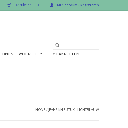
0 Artikelen - €0,00
Mijn account / Registreren
RONEN
WORKSHOPS
DIY PAKKETTEN
HOME
/
JEANS KNIE STUK - LICHTBLAUW