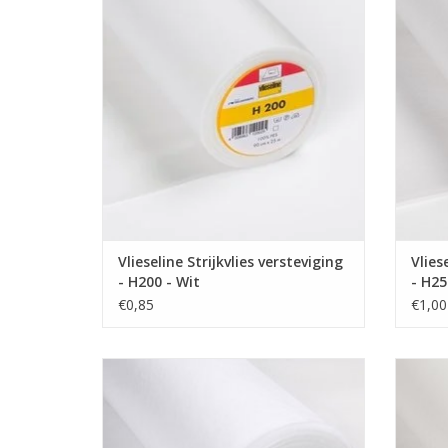
Onze stoffen worden verkocht vanaf en
Onze 
per 10 cm.
Ook de prijs die je ziet is aangegeven per
Ook de 
10 cm.
Wil je een meter stof bestellen, vul dan
Wil j
"10" als aantal in.
De stof wordt uiteraard uit 1 stuk geknipt!
De stof
TOEVOEGEN AAN WINKELWAGEN
TO
Vlieseline Strijkvlies versteviging
Vlies
- H200 - Wit
- H25
€0,85
€1,00
Prijs per 10 cm.
Vers
Volume Vlieseline - 280
Onze 