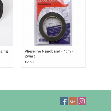
even per
ul dan
st
GEN
iging
Vlieseline Naadband - 1cm -
Zwart
€2,60