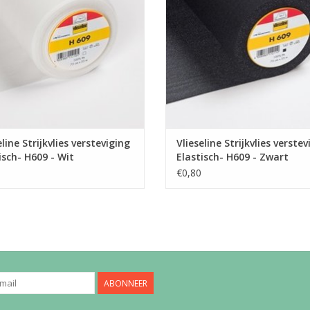
prijs die je ziet is aangegeven per
Ook de prijs die je ziet is aangeg
10 cm.
10 cm.
e een meter stof bestellen, vul dan
Wil je een meter stof bestellen, v
"10" als aantal in.
"10" als aantal in.
e stof wordt uiteraard uit 1 st
De stof wordt uiteraard uit 1 
EVOEGEN AAN WINKELWAGEN
TOEVOEGEN AAN WINKELWA
eline Strijkvlies versteviging
Vlieseline Strijkvlies verstev
isch- H609 - Wit
Elastisch- H609 - Zwart
€0,80
ABONNEER