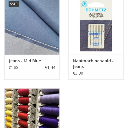
SALE
Jeans - Mid Blue
Naaimachinenaald -
Jeans
€1,44
€1,60
€3,30