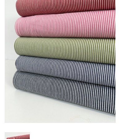
Diy pakketten
Studio Olive inspireert....