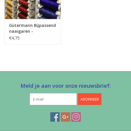
Gütermann Bijpassend
naaigaren -
Allesnaaigaren 200m
€4,75
Meld je aan voor onze nieuwsbrief:
ABONNEER