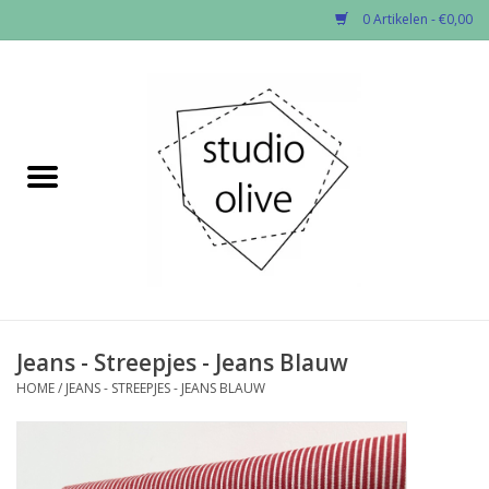
0 Artikelen - €0,00
Home
✂︎Nieuw
Kado enzo
Stoffen per soort
Fournituren
Jeans - Streepjes - Jeans Blauw
HOME
/
JEANS - STREEPJES - JEANS BLAUW
Patronen
Workshops