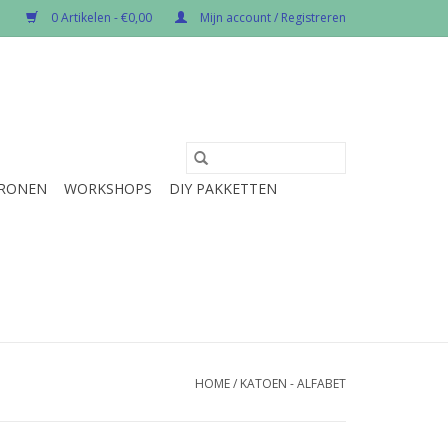
0 Artikelen - €0,00
Mijn account / Registreren
RONEN
WORKSHOPS
DIY PAKKETTEN
HOME
/
KATOEN - ALFABET