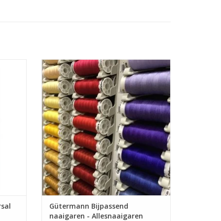
.
Prijs per stuk.
etz met
De allerbeste kwaliteit naaigaren voor uw
este
naaimachine. Dit garen kan je gebruiken
voor allerlei stoffen.
GEN
TOEVOEGEN AAN WINKELWAGEN
sal
Gütermann Bijpassend
naaigaren - Allesnaaigaren