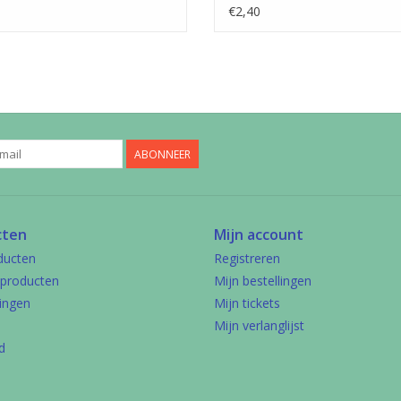
€2,40
ABONNEER
cten
Mijn account
ducten
Registreren
producten
Mijn bestellingen
ingen
Mijn tickets
Mijn verlanglijst
d