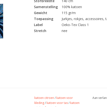
Stofbreedte
140 cm
Samenstelling
100% katoen
Gewicht
115 gr/m
Toepassing
Jurkjes, rokjes, accessoires, ta
Label
Oeko-Tex Class 1
Stretch
nee
katoen citroen
/
katoen voor
Aan verlan
kleding
/
katoen voor tas
/
katoen