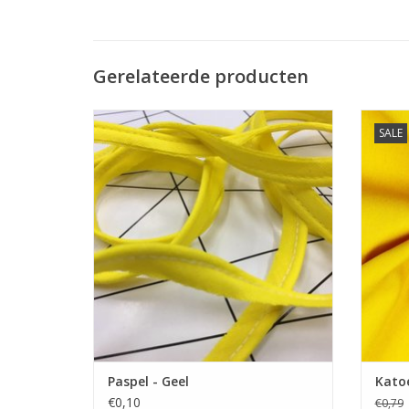
Gerelateerde producten
Prijs per 10 cm.
SALE
€0,10 Incl. btw
Mooie 
Paspellint voor accenten in naden en
randen van tassen en kleding.
TO
TOEVOEGEN AAN WINKELWAGEN
Paspel - Geel
Katoe
€0,10
€0,79