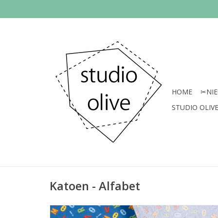
HOME
✂︎NI
STUDIO OLIVE 
Katoen - Alfabet