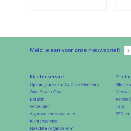
Meld je aan voor onze nieuwsbrief:
Klantenservice
Produ
Openingsuren Studio Olive Merksem
Alle pro
Over Studio Olive
Nieuwe 
Betalen
Aanbied
Verzenden
Tags
Algemene voorwaarden
RSS-fee
Klantenservice
Naaidate organiseren?