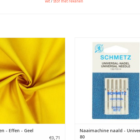
wit
/
stof met rekenen
Prijs per 10 cm.
Prijs per pakje van 5 naalden
kwaliteit effen katoen of popeline
Universele machinenaald van Schm
voor kleding en accessoires.
dikte 80 is geschikt voor de me
stoffen.
EVOEGEN AAN WINKELWAGEN
TOEVOEGEN AAN WINKELWA
n - Effen - Geel
Naaimachine naald - Univer
80
€0,71