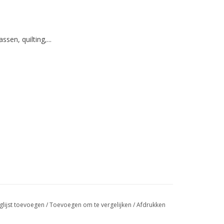
ssen, quilting,...
glijst toevoegen
/
Toevoegen om te vergelijken
/
Afdrukken