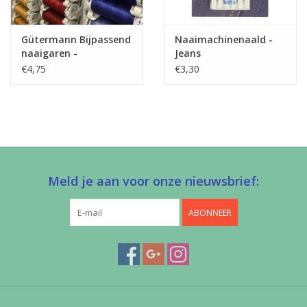
Gütermann Bijpassend
Naaimachinenaald -
naaigaren -
Jeans
Allesnaaigaren 200m
€4,75
€3,30
Meld je aan voor onze nieuwsbrief:
ABONNEER