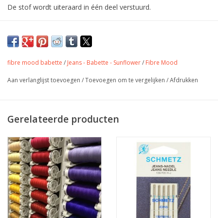
De stof wordt uiteraard in één deel verstuurd.
Blauwe Jeans voor Bernie broek van Fibre
Mood.
Geschikt voor kleding en accessoires.
fibre mood babette
/
Jeans - Babette - Sunflower
/
Fibre Mood
Aan verlanglijst toevoegen
/
Toevoegen om te vergelijken
/
Afdrukken
Kleur
Macaw groen
Stofbreedte
145 cm
Samenstelling
100% katoen
Gerelateerde producten
Gewicht
150 gr/m
hemd, Jurk, rokjes,
Toepassing
accessoires, tassen,
quilting,...
Label
Oeko-Tex Class 1
Stretch
neen