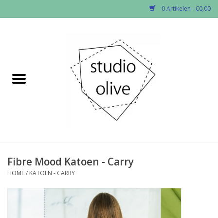
0 Artikelen - €0,00
Home
✂︎Nieuw
Kado enzo
Stoffen per soort
Fournituren
Fibre Mood Katoen - Carry
HOME
/
KATOEN - CARRY
Patronen
Workshops