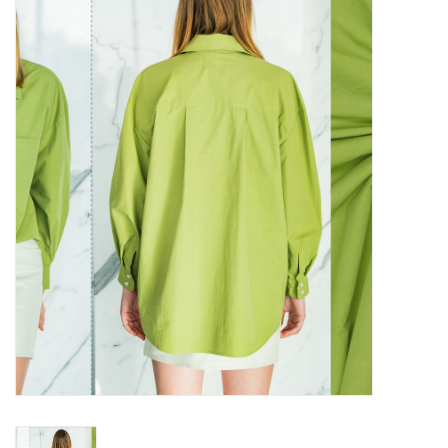
Diy pakketten
Studio Olive inspireert....