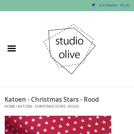
0 Artikelen - €0,00
Home
✂︎Nieuw
Kado enzo
Stoffen per soort
Fournituren
Katoen - Christmas Stars - Rood
HOME
/
KATOEN - CHRISTMAS STARS - ROOD
Patronen
Workshops