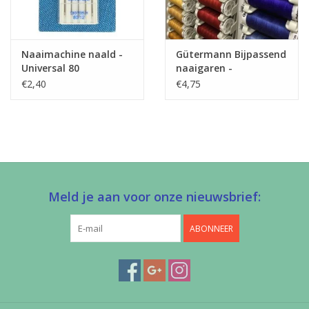
Naaimachine naald -
Gütermann Bijpassend
Universal 80
naaigaren -
Allesnaaigaren 200m
€2,40
€4,75
Meld je aan voor onze nieuwsbrief:
ABONNEER