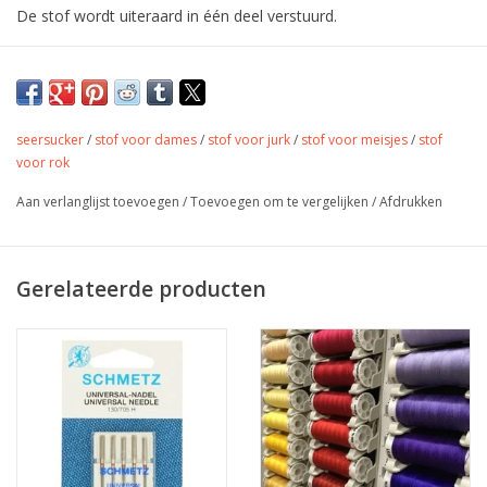
De stof wordt uiteraard in één deel verstuurd.
Katoenen stof met kerstprint met
goudopdruk.
seersucker
/
stof voor dames
/
stof voor jurk
/
stof voor meisjes
/
stof
voor rok
Kleur
rood - goud
Stofbreedte
145 cm
Aan verlanglijst toevoegen
/
Toevoegen om te vergelijken
/
Afdrukken
Samenstelling
100% katoen
Gewicht
130 gr/m
Jurkje, hemd, blouse, pyjama,
Gerelateerde producten
Toepassing
rokjes, accessoires, quilting,...
Label
Stretch
nee