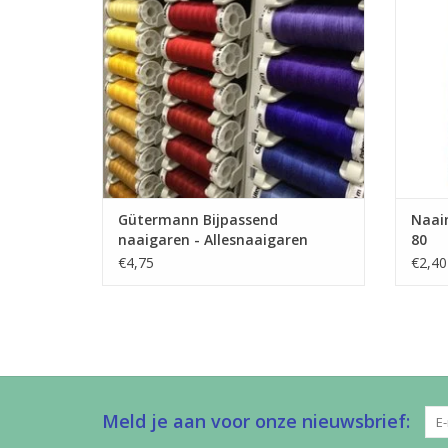
voor allerlei stoffen.
TOEVOEGEN AAN WINKELWAGEN
TO
Gütermann Bijpassend
Naaim
naaigaren - Allesnaaigaren
80
200m
€4,75
€2,40
Meld je aan voor onze nieuwsbrief: