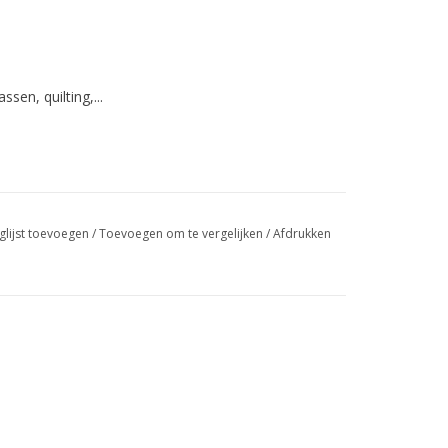
ssen, quilting,...
glijst toevoegen
/
Toevoegen om te vergelijken
/
Afdrukken