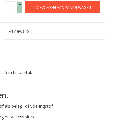
+
TOEVOEGEN AAN WINKELWAGEN
-
Reviews
(0)
s 5 in bij aantal.
en.
 als beleg- of voeringstof.
ng en accessoires.