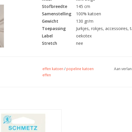
Stofbreedte
145 cm
Samenstelling
100% katoen
Gewicht
130 gr/m
Toepassing
Jurkjes, rokjes, accessoires, ta
Label
oekotex
Stretch
nee
effen katoen
/
popeline katoen
Aan verlan
effen
Prijs per pakje van 5 naalden.
sele machinenaald van Schmetz met
te 80 is geschikt voor de meeste