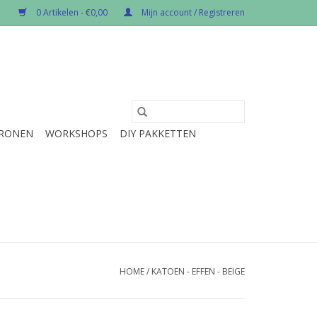
0 Artikelen - €0,00
Mijn account / Registreren
RONEN
WORKSHOPS
DIY PAKKETTEN
HOME
/
KATOEN - EFFEN - BEIGE