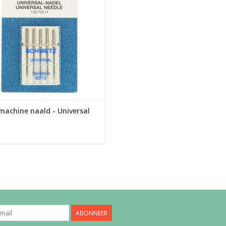
stoffen.
EVOEGEN AAN WINKELWAGEN
achine naald - Universal
ABONNEER