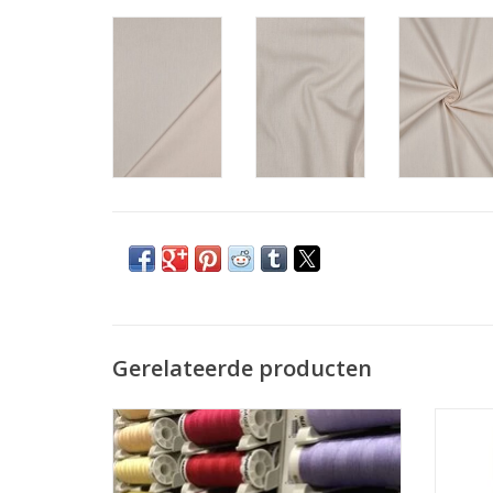
Gerelateerde producten
Prijs per stuk.
De allerbeste kwaliteit naaigaren voor uw
Univer
naaimachine. Dit garen kan je gebruiken
dik