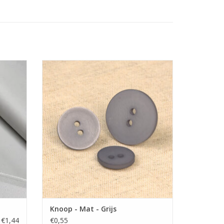
Vlakke knoop met matte uitstraling
verkrijgbaar in vele kleuren en
 jeans
verschillende maten.
in vele
TOEVOEGEN AAN WINKELWAGEN
GEN
Knoop - Mat - Grijs
€1,44
€0,55