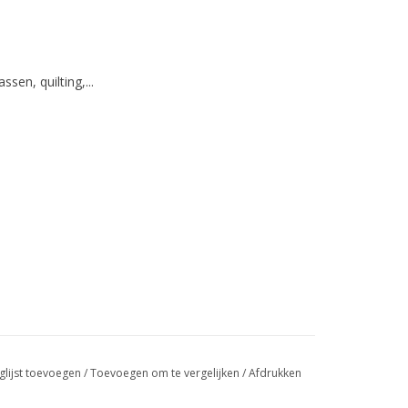
ssen, quilting,...
glijst toevoegen
/
Toevoegen om te vergelijken
/
Afdrukken