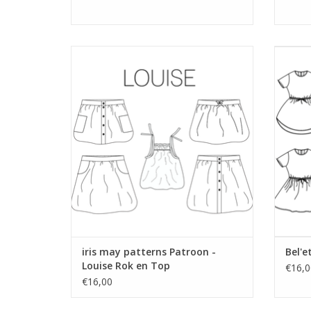
Patroon voor kinderrok en top met veel
opties maat 86-158.
TO
TOEVOEGEN AAN WINKELWAGEN
iris may patterns Patroon -
Bel'e
Louise Rok en Top
€16,0
€16,00