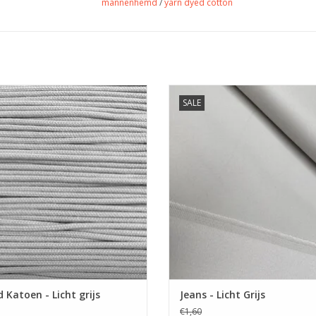
mannenhemd
/
yarn dyed cotton
Geweven katoenen koord
Prijs per 10 cm.
SALE
EVOEGEN AAN WINKELWAGEN
De mooiste stevige maar soepele
met klein beetje rek. Verkrijgbaar 
kleuren.
TOEVOEGEN AAN WINKELWA
 Katoen - Licht grijs
Jeans - Licht Grijs
€1,60