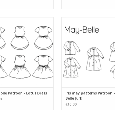
Lotus dress
Patroon voor kinderjurk met veel
maat 92-152.
EVOEGEN AAN WINKELWAGEN
TOEVOEGEN AAN WINKELWA
toile Patroon - Lotus Dress
iris may patterns Patroon 
Belle Jurk
0
€16,00