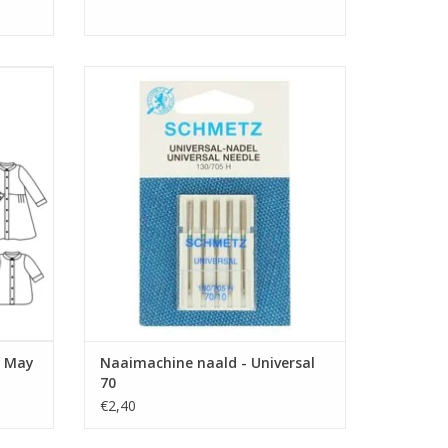
 opties
Prijs per pakje van 5 naalden.
Universele machinenaald van Schmetz met
GEN
dikte 80 is geschikt voor de meeste
stoffen.
TOEVOEGEN AAN WINKELWAGEN
- May
Naaimachine naald - Universal
70
€2,40