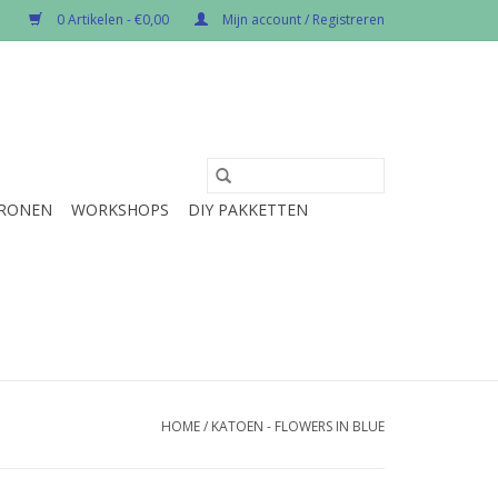
0 Artikelen - €0,00
Mijn account / Registreren
RONEN
WORKSHOPS
DIY PAKKETTEN
HOME
/
KATOEN - FLOWERS IN BLUE