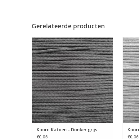
Gerelateerde producten
Geweven katoenen koord
TOEVOEGEN AAN WINKELWAGEN
TO
Koord Katoen - Donker grijs
Koord
€0,06
€0,06