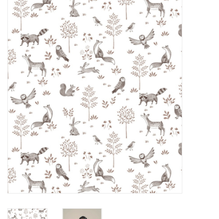
Diy pakketten
Studio Olive inspireert....