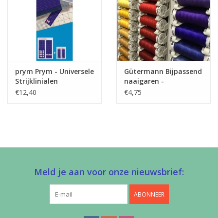
prym Prym - Universele
Gütermann Bijpassend
Strijklinialen
naaigaren -
Allesnaaigaren 200m
€12,40
€4,75
Meld je aan voor onze nieuwsbrief:
ABONNEER