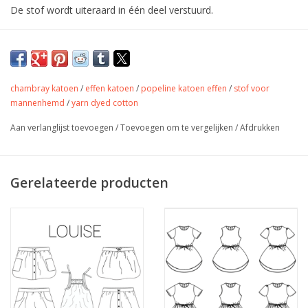
De stof wordt uiteraard in één deel verstuurd.
Mooie katoen met dieren. Geschikt voor
hemd, jurk, rok of accessoires.
chambray katoen
/
effen katoen
/
popeline katoen effen
/
stof voor
mannenhemd
/
yarn dyed cotton
Kleur
wit
Aan verlanglijst toevoegen
/
Toevoegen om te vergelijken
/
Afdrukken
Stofbreedte
144 cm
Samenstelling
100% katoen
Gewicht
110 gr/m
Gerelateerde producten
Jurkjes, rokjes, accessoires,
Toepassing
tassen, quilting,...
Label
oekotex
Stretch
nee