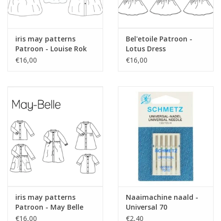
iris may patterns
Bel'etoile Patroon -
Patroon - Louise Rok
Lotus Dress
en Top
€16,00
€16,00
iris may patterns
Naaimachine naald -
Patroon - May Belle
Universal 70
Jurk
€16,00
€2,40