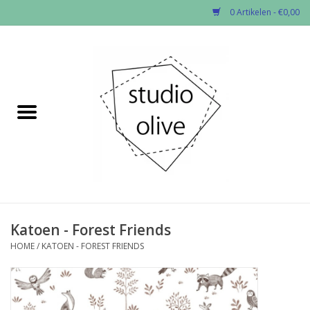
0 Artikelen - €0,00
Home
✂︎Nieuw
Kado enzo
Stoffen per soort
Fournituren
Katoen - Forest Friends
HOME
/
KATOEN - FOREST FRIENDS
Patronen
Workshops