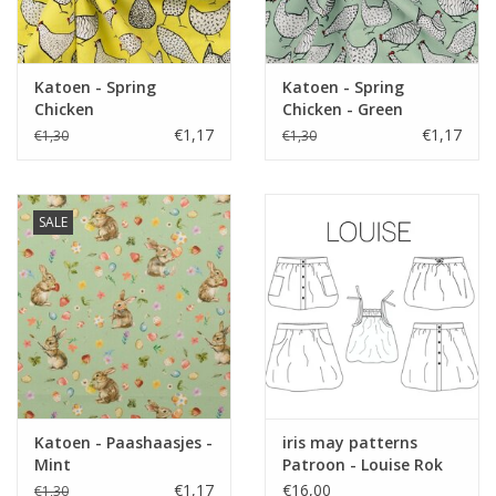
Katoen - Spring
Katoen - Spring
Chicken
Chicken - Green
€1,17
€1,17
€1,30
€1,30
SALE
Katoen - Paashaasjes -
iris may patterns
Mint
Patroon - Louise Rok
en Top
€1,17
€16,00
€1,30