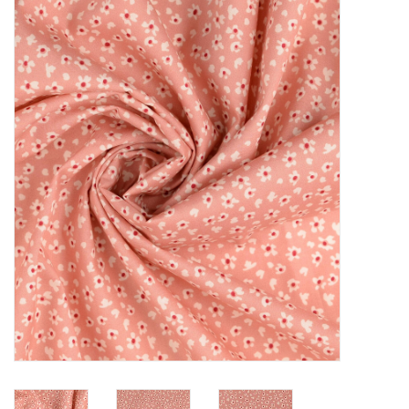
Diy pakketten
Studio Olive inspireert....