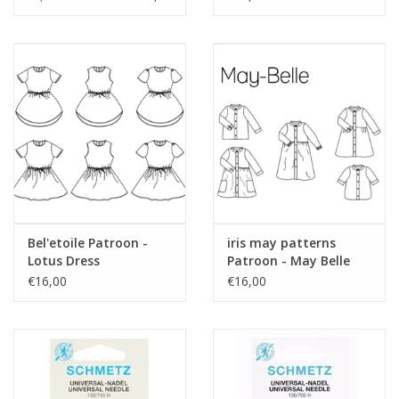
Bel'etoile Patroon -
iris may patterns
Lotus Dress
Patroon - May Belle
Jurk
€16,00
€16,00