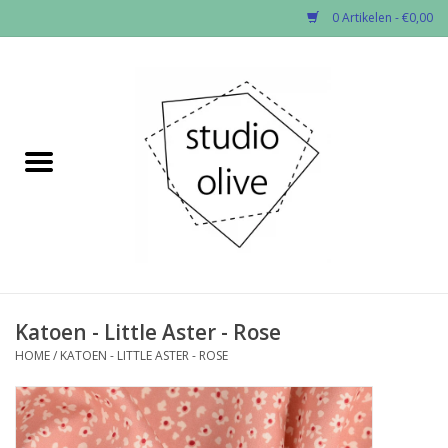
0 Artikelen - €0,00
Home
✂︎Nieuw
Kado enzo
Stoffen per soort
Fournituren
Katoen - Little Aster - Rose
HOME
/
KATOEN - LITTLE ASTER - ROSE
Patronen
Workshops