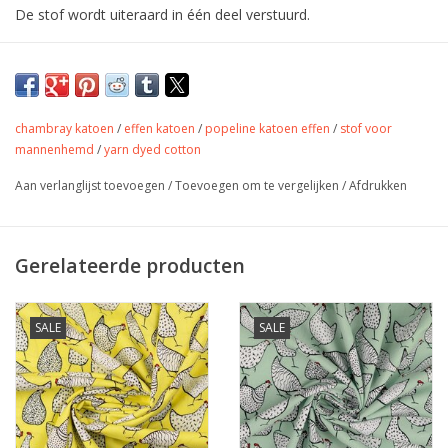
De stof wordt uiteraard in één deel verstuurd.
Katoen met kleine print.
Geschikt voor hemd, jurk, rok of
accessoires.
chambray katoen
/
effen katoen
/
popeline katoen effen
/
stof voor
mannenhemd
/
yarn dyed cotton
Kleur
Rose
Aan verlanglijst toevoegen
/
Toevoegen om te vergelijken
/
Afdrukken
Stofbreedte
140 cm
Samenstelling
100% katoen
Gewicht
110 gr/m
Gerelateerde producten
Jurkjes, rokjes, accessoires,
Toepassing
tassen, quilting,...
Label
oekotex
SALE
SALE
Stretch
nee