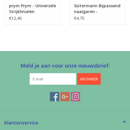
prym Prym - Universele
Gütermann Bijpassend
Strijklinialen
naaigaren -
Allesnaaigaren 200m
€12,40
€4,75
Meld je aan voor onze nieuwsbrief:
ABONNEER
Klantenservice