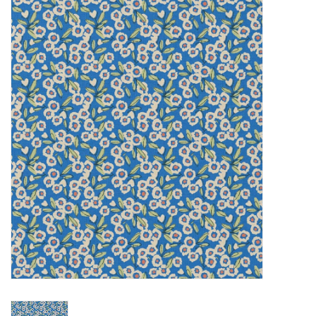
Diy pakketten
Studio Olive inspireert....