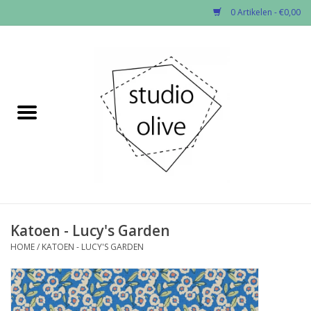
0 Artikelen - €0,00
Home
✂︎Nieuw
Kado enzo
Stoffen per soort
Fournituren
Katoen - Lucy's Garden
HOME
/
KATOEN - LUCY'S GARDEN
Patronen
Workshops