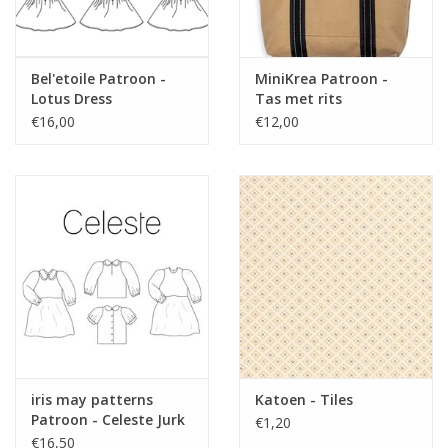
Bel'etoile Patroon -
MiniKrea Patroon -
Lotus Dress
Tas met rits
€16,00
€12,00
iris may patterns
Katoen - Tiles
Patroon - Celeste Jurk
€1,20
en Blouse
€16,50