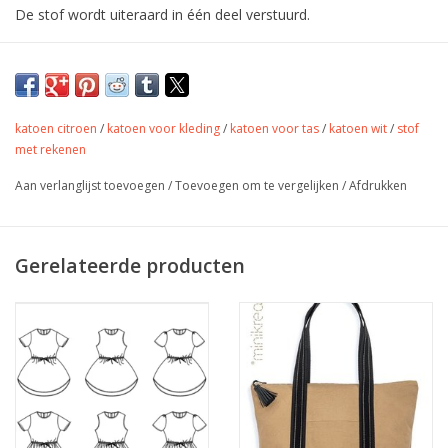
De stof wordt uiteraard in één deel verstuurd.
Soepele katoen met bloemen voor
kleding en accessoires.
katoen citroen
/
katoen voor kleding
/
katoen voor tas
/
katoen wit
/
stof
met bijpassende stof in steppen katoen.
met rekenen
Aan verlanglijst toevoegen
/
Toevoegen om te vergelijken
/
Afdrukken
Kleur
tinten van blauw
Stofbreedte
140 cm
Samenstelling
100% katoen
Gerelateerde producten
Gewicht
115 gr/m
Jurkjes, rokjes, accessoires,
Toepassing
tassen, quilting,...
Label
Oeko-Tex Class 1
Stretch
nee