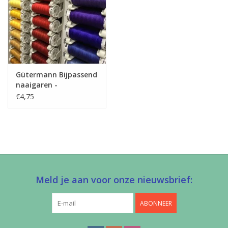
Gütermann Bijpassend
naaigaren -
Allesnaaigaren 200m
€4,75
Meld je aan voor onze nieuwsbrief:
ABONNEER