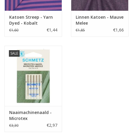
Katoen Streep - Yarn
Linnen Katoen - Mauve
Dyed - Kobalt
Melee
€1,44
€1,66
€1,60
€1,85
SALE
Naaimachinenaald -
Microtex
€2,97
€3,30