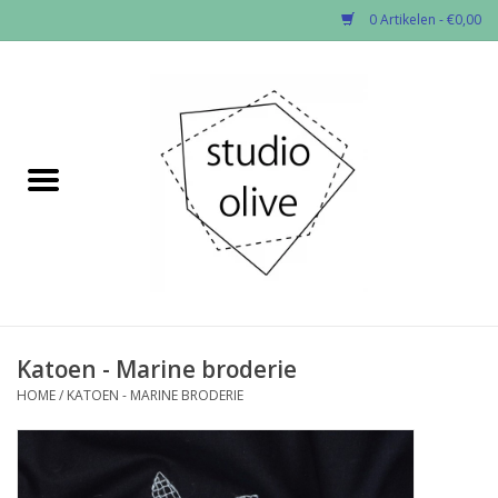
0 Artikelen - €0,00
Home
✂︎Nieuw
Kado enzo
Stoffen per soort
Fournituren
Katoen - Marine broderie
HOME
/
KATOEN - MARINE BRODERIE
Patronen
Workshops