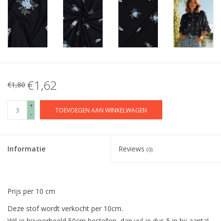
€1,62
€1,80
+
TOEVOEGEN AAN WINKELWAGEN
-
Informatie
Reviews
(0)
Prijs per 10 cm
Deze stof wordt verkocht per 10cm.
Wil je bijvoorbeeld 50cm bestellen, dan vul je dus 5 in bij aantal.