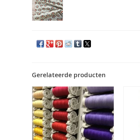
Gerelateerde producten
Prijs per stuk.
De allerbeste kwaliteit naaigaren voor uw
Univer
naaimachine. Dit garen kan je gebruiken
dik
voor allerlei stoffen.
TOEVOEGEN AAN WINKELWAGEN
TO