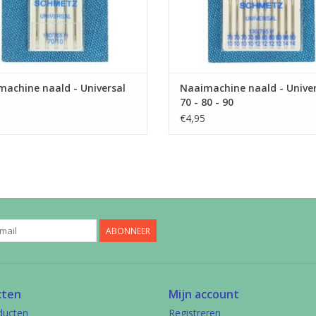
achine naald - Universal
Naaimachine naald - Univer
70 - 80 - 90
€4,95
ABONNEER
cten
Mijn account
ducten
Registreren