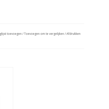
glijst toevoegen
/
Toevoegen om te vergelijken
/
Afdrukken
n.
en van
eschikt
GEN