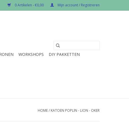
0 Artikelen - €0,00
Mijn account / Registreren
RONEN
WORKSHOPS
DIY PAKKETTEN
HOME
/
KATOEN POPLIN - LION - OKER