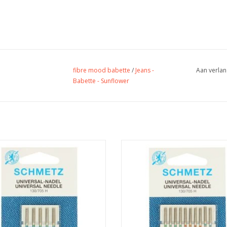
fibre mood babette
/
Jeans -
Aan verlan
Babette - Sunflower
Prijs per pakje van 5 naalden.
Prijs per pakje van 10 naalde
sele machinenaald van Schmetz met
Mix met universele machinenaald
te 80 is geschikt voor de meeste
Schmetz met dikte 70 - 80 - 90 is g
stoffen.
voor de meeste stoffen.
EVOEGEN AAN WINKELWAGEN
TOEVOEGEN AAN WINKELWA