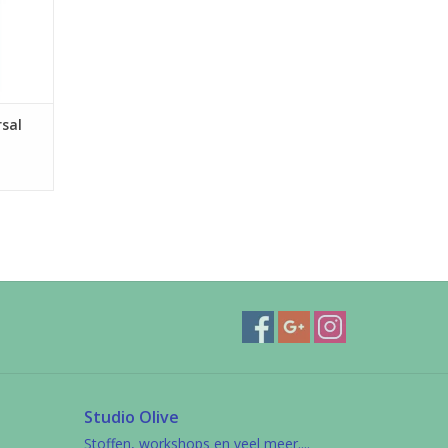
sal
Studio Olive
Stoffen, workshops en veel meer....