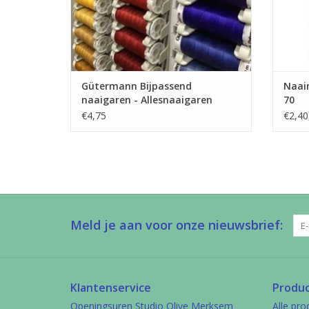
Gütermann Bijpassend
Naaim
naaigaren - Allesnaaigaren
70
200m
€4,75
€2,40
Meld je aan voor onze nieuwsbrief:
Klantenservice
Produ
Openingsuren Studio Olive Merksem
Alle pro