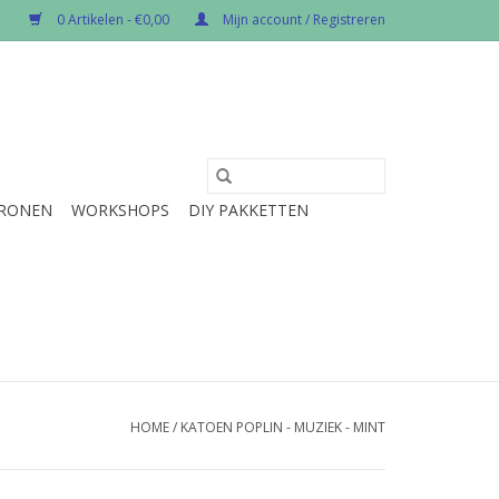
0 Artikelen - €0,00
Mijn account / Registreren
RONEN
WORKSHOPS
DIY PAKKETTEN
HOME
/
KATOEN POPLIN - MUZIEK - MINT