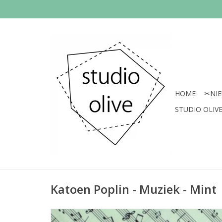
HOME
✂︎NI
STUDIO OLIVE 
Katoen Poplin - Muziek - Mint