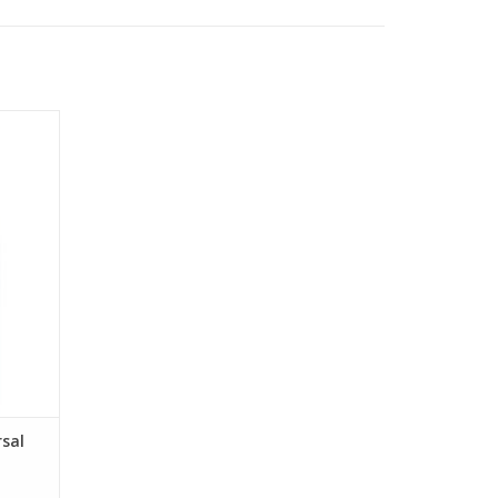
n.
en van
eschikt
GEN
sal