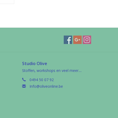
Studio Olive
Stoffen, workshops en veel meer....
0494 50 07 92
Info@oliveonline.be