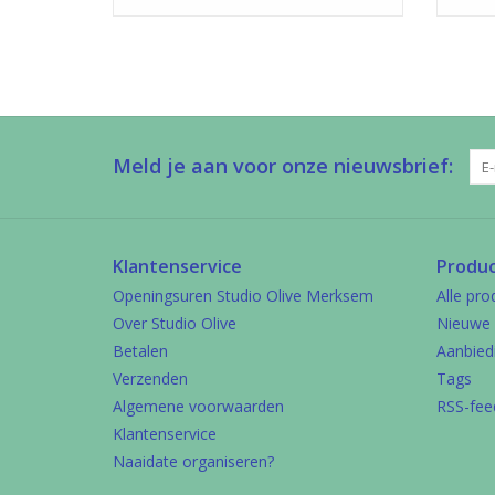
Meld je aan voor onze nieuwsbrief:
Klantenservice
Produ
Openingsuren Studio Olive Merksem
Alle pro
Over Studio Olive
Nieuwe 
Betalen
Aanbied
Verzenden
Tags
Algemene voorwaarden
RSS-fee
Klantenservice
Naaidate organiseren?