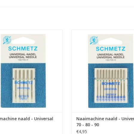
Prijs per pakje van 5 naalden.
Prijs per pakje van 10 naalde
sele machinenaald van Schmetz met
Mix met universele machinenaald
te 80 is geschikt voor de meeste
Schmetz met dikte 70 - 80 - 90 is g
stoffen.
voor de meeste stoffen.
EVOEGEN AAN WINKELWAGEN
TOEVOEGEN AAN WINKELWA
achine naald - Universal
Naaimachine naald - Univer
70 - 80 - 90
€4,95