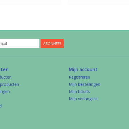
ABONNEER
cten
Mijn account
ducten
Registreren
producten
Mijn bestellingen
ingen
Mijn tickets
Mijn verlanglijst
d