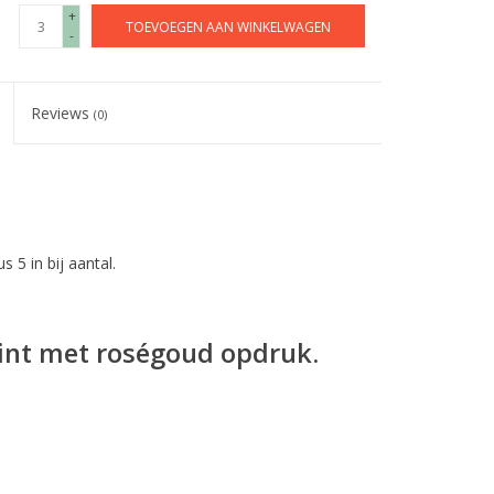
+
TOEVOEGEN AAN WINKELWAGEN
-
Reviews
(0)
s 5 in bij aantal.
int met roségoud opdruk.