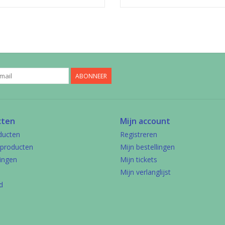
ABONNEER
cten
Mijn account
ducten
Registreren
producten
Mijn bestellingen
ingen
Mijn tickets
Mijn verlanglijst
d