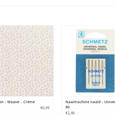
Prijs per 10 cm.
Prijs per pakje van 5 naalden
toenen stof met kerstprint met
Universele machinenaald van Schm
goudopdruk.
dikte 80 is geschikt voor de me
stoffen.
EVOEGEN AAN WINKELWAGEN
TOEVOEGEN AAN WINKELWA
en - Waaier - Crème
Naaimachine naald - Univer
80
€0,99
€2,40