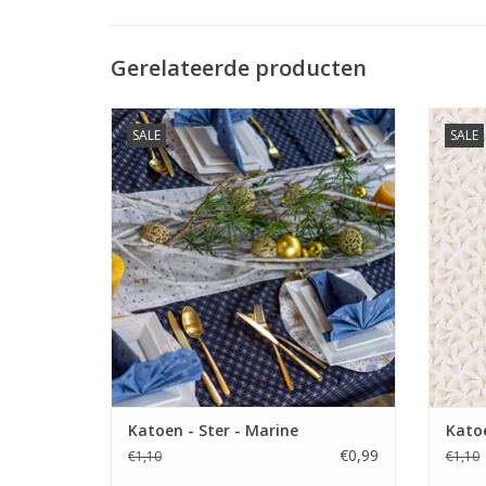
Gerelateerde producten
Prijs per 10 cm.
SALE
SALE
Katoenen stof met kerstprint met
Ka
roségoudopdruk.
TOEVOEGEN AAN WINKELWAGEN
TO
Katoen - Ster - Marine
Kato
€0,99
€1,10
€1,10