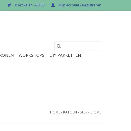
0 Artikelen - €0,00
Mijn account / Registreren
RONEN
WORKSHOPS
DIY PAKKETTEN
HOME
/
KATOEN - STER - CRÈME