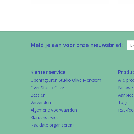
Meld je aan voor onze nieuwsbrief:
Klantenservice
Produ
Openingsuren Studio Olive Merksem
Alle pro
Over Studio Olive
Nieuwe 
Betalen
Aanbied
Verzenden
Tags
Algemene voorwaarden
RSS-fee
Klantenservice
Naaidate organiseren?