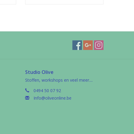
Studio Olive
Stoffen, workshops en veel meer....
0494 50 07 92
Info@oliveonline.be