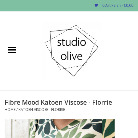
0 Artikelen - €0,00
Home
✂︎Nieuw
Kado enzo
Stoffen per soort
Fournituren
Fibre Mood Katoen Viscose - Florrie
HOME
/
KATOEN VISCOSE - FLORRIE
Patronen
Workshops