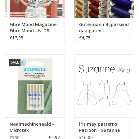
Fibre Mood Magazine -
Gütermann Bijpassend
Fibre Mood - N. 28
naaigaren -
Allesnaaigaren 200m
€17,95
€4,75
SALE
Naaimachinenaald -
iris may patterns
Microtex
Patroon - Suzanne
jurk/top
€2,97
€16,00
€3,30