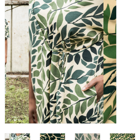
Diy pakketten
Studio Olive inspireert....