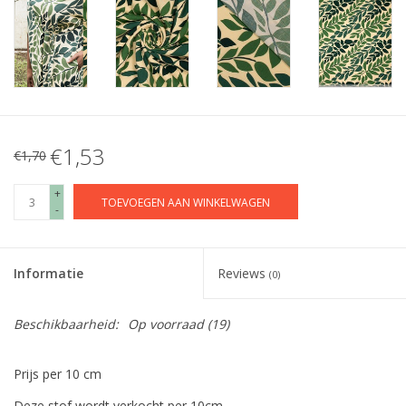
€1,53
€1,70
+
TOEVOEGEN AAN WINKELWAGEN
-
Informatie
Reviews
(0)
Beschikbaarheid:
Op voorraad
(19)
Prijs per 10 cm
Deze stof wordt verkocht per 10cm.