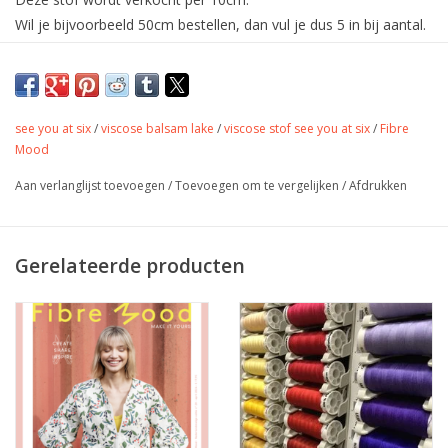
Wil je bijvoorbeeld 50cm bestellen, dan vul je dus 5 in bij aantal.
De stof wordt uiteraard in één deel verstuurd.
Mooie katoen Viscose Blend voor Florrie
van Fibre Mood.
see you at six
/
viscose balsam lake
/
viscose stof see you at six
/
Fibre
Mood
Kleur
veelkleurig
Aan verlanglijst toevoegen
/
Toevoegen om te vergelijken
/
Afdrukken
Stofbreedte
135 cm
Samenstelling
50% katoen + 50% Viscose
Gewicht
125g/m²
Gerelateerde producten
jurk, rok, broek, dekentje,
Toepassing
accessoires,…
Oeko-Tex 100 klasse 1
Label
gecertifiëerd door onze
producent
Stretch
neen